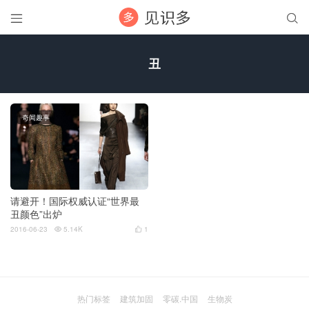


丑
奇闻趣事
请避开！国际权威认证“世界最
丑颜色”出炉
2016-06-23
5.14K
1


热门标签
建筑加固
零碳.中国
生物炭