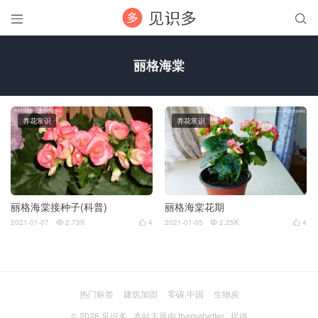


丽格海棠
养花常识
养花常识
丽格海棠接种子(科普)
丽格海棠花期
2021-01-07
2.73K
4
2021-01-05
2.25K
4




热门标签
建筑加固
零碳.中国
生物炭
© 2026
见识多
本站主题由
themebetter
提供