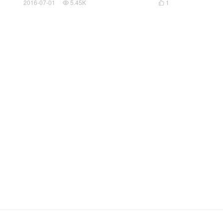
2016-07-01
5.45K
1

