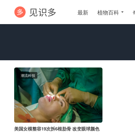
最新
植物百科
潮流科技
美国女模整容19次拆6根肋骨 改变眼球颜色