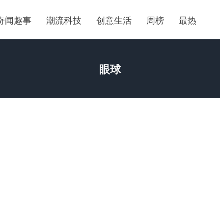
奇闻趣事
潮流科技
创意生活
周榜
最热
眼球