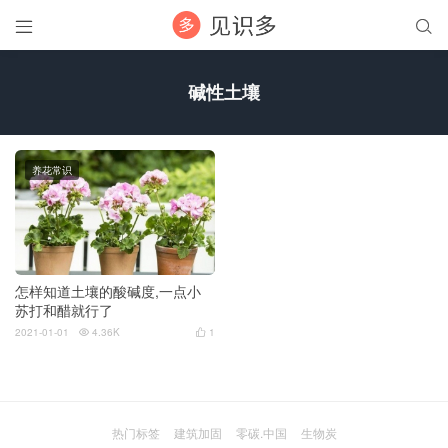


碱性土壤
养花常识
怎样知道土壤的酸碱度,一点小
苏打和醋就行了
2021-01-01
4.36K
1


热门标签
建筑加固
零碳.中国
生物炭