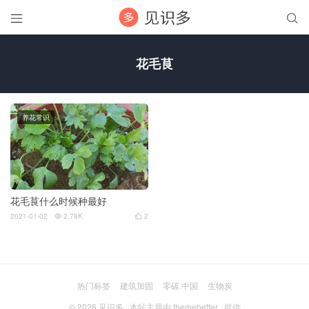


花毛茛
养花常识
花毛茛什么时候种最好
2021-01-02
2.78K
2


热门标签
建筑加固
零碳.中国
生物炭
© 2026
见识多
本站主题由
themebetter
提供