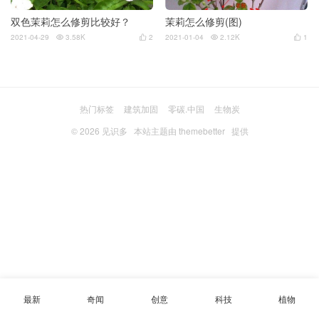
双色茉莉怎么修剪比较好？
茉莉怎么修剪(图)
2021-04-29
3.58K
2
2021-01-04
2.12K
1




热门标签
建筑加固
零碳.中国
生物炭
© 2026
见识多
本站主题由
themebetter
提供
最新
奇闻
创意
科技
植物