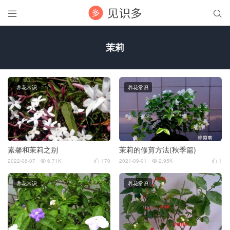


茉莉
养花常识
养花常识
素馨和茉莉之别
茉莉的修剪方法(秋季篇)
2022-06-07
6.71K
170
2021-09-01
2.95K
1




养花常识
养花常识