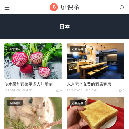


日本
创意生活
奇闻趣事
使水果和蔬菜更诱人的雕刻
东京完全免费的酒店客房
2020-09-08
4.36K
4
2020-09-06
3.89K
5




奇闻趣事
奇闻趣事