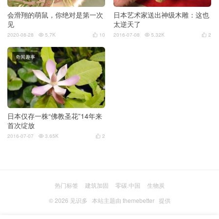
会滑翔的萌鼠，你绝对是第一次
日本艺术家送出神级木雕：这也
见
太逆天了
2020-08-28
5.7K
10
2016-07-08
5.32K
2




奇闻趣事
日本仅存一株“佛教圣花”14年来
首次绽放
2016-07-07
3.65K
2


热门标签
建筑加固
零碳.中国
生物炭
© 2026
见识多
本站主题由
themebetter
提供