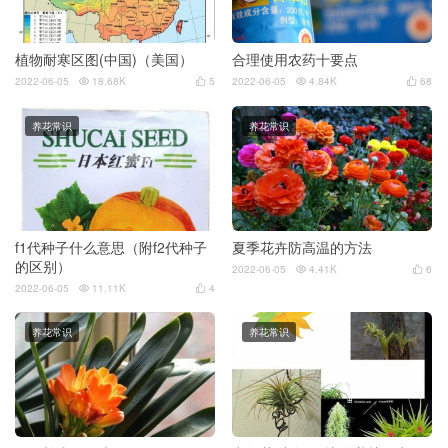
植物耐寒区图(中国)（美国）
合理使用农药十要点
2022-06-05
18.68K
5
2022-06-05
4.84K
68




养花常识
养花常识
f1代种子什么意思（附f2代种子
夏季花卉防高温的方法
的区别）
2022-06-05
4.41K
6


2022-06-05
11.11K
4


养花常识
养花常识