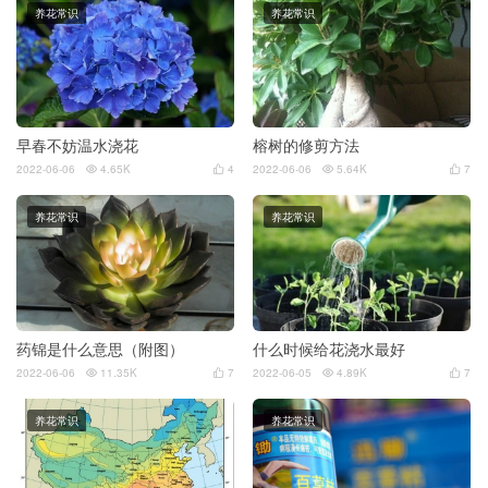
养花常识
养花常识
早春不妨温水浇花
榕树的修剪方法
2022-06-06
4.65K
4
2022-06-06
5.64K
7




养花常识
养花常识
药锦是什么意思（附图）
什么时候给花浇水最好
2022-06-06
11.35K
7
2022-06-05
4.89K
7




养花常识
养花常识