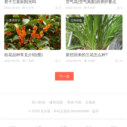
君子兰喜欢阳光吗
空气花(空气凤梨)的养护要点
2022-06-04
4.57K
5
2022-06-04
5.52K
9




养花常识
兰科植物
桂花品种常见介绍(图)
新挖回来的兰花怎么种?
2022-06-04
7.23K
7
2022-06-03
4.66K
10




下一页
热门标签
建筑加固
零碳.中国
生物炭
© 2026
见识多
本站主题由
themebetter
提供