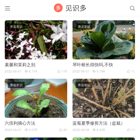


养花常识
养花常识
素馨和茉莉之别
琴叶榕长得快吗,不快
2022-06-07
6.71K
170
2022-06-07
5.79K
11




养花常识
养花常识
六倍利摘心方法
蓝莓夏季修剪方法（盆栽）
2022-06-07
5.07K
60
2022-06-06
6.22K
11



