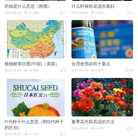
药锦是什么意思（附图）
什么时候给花浇水最好
2022-06-06
11.36K
7
2022-06-05
4.89K
7




植物耐寒区图(中国)（美国）
合理使用农药十要点
2022-06-05
18.69K
5
2022-06-05
4.85K
68




f1代种子什么意思（附f2代种子
夏季花卉防高温的方法
的区别）
2022-06-05
4.42K
6


2022-06-05
11.12K
4

