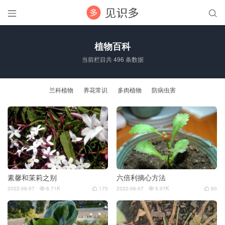


植物百科
当前栏目共 496 条数据
兰科植物
养花常识
多肉植物
防病虫害
素馨和茉莉之别
六倍利摘心方法
2022-06-07
6.71K
170
2022-06-07
5.07K
60



