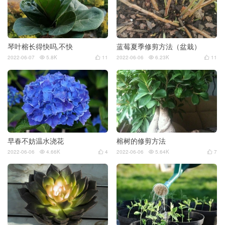
琴叶榕长得快吗,不快
蓝莓夏季修剪方法（盆栽）
2022-06-07
5.8K
11
2022-06-06
6.23K
11




早春不妨温水浇花
榕树的修剪方法
2022-06-06
4.66K
4
2022-06-06
5.64K
7



