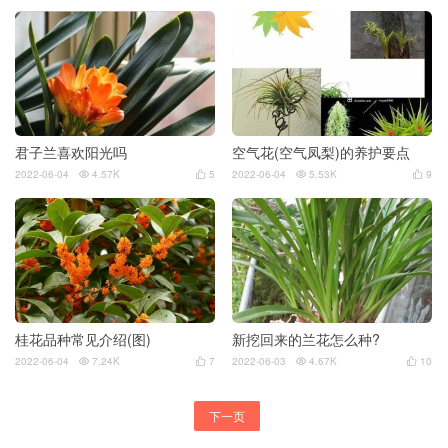
君子兰喜欢阳光吗
空气花(空气凤梨)的养护要点
2022-06-04
4.57K
5
2022-06-04
5.53K
9




桂花品种常见介绍(图)
新挖回来的兰花怎么种?
2022-06-04
7.24K
7
2022-06-03
4.67K
10




下一页