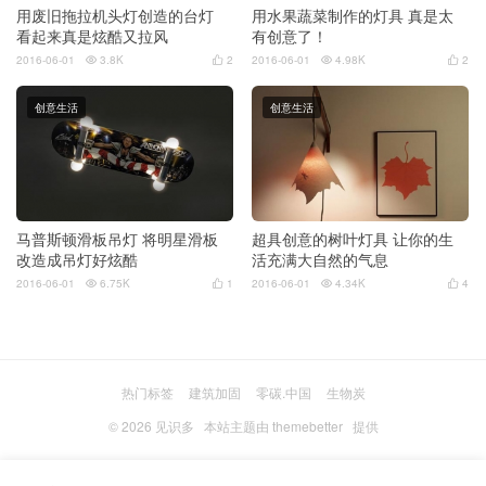
用废旧拖拉机头灯创造的台灯
用水果蔬菜制作的灯具 真是太
看起来真是炫酷又拉风
有创意了！
2016-06-01
3.8K
2
2016-06-01
4.98K
2




创意生活
创意生活
马普斯顿滑板吊灯 将明星滑板
超具创意的树叶灯具 让你的生
改造成吊灯好炫酷
活充满大自然的气息
2016-06-01
6.75K
1
2016-06-01
4.34K
4




热门标签
建筑加固
零碳.中国
生物炭
© 2026
见识多
本站主题由
themebetter
提供