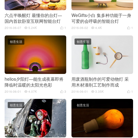
六点半唤醒灯 最懂你的台灯—
WeGifts小白 集多种功能于一身
国内首款卧室互联网智能台灯
可爱的会呼吸的智能台灯
2016-06-07
5.24K
1
2016-06-02
4.4K
1




创意生活
创意生活
helios夕阳灯—能生成夜幕即将
用废酒瓶制作的可爱动物灯 采
降临时温暖的太阳光色彩
用木材漆削工艺制作而成
2016-06-01
4.07K
3
2016-06-01
3.35K
1




创意生活
创意生活