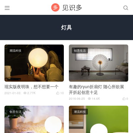


灯具
潮流科技
创意生活
现实版夜明珠，想不想要一个
有趣的ryun折扇灯 随心所欲展
开折起创意十足
2021-01-03
2.77K
10


2016-06-25
14.6K
0


创意生活
潮流科技