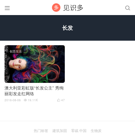


长发
创意生活
澳大利亚彩虹版“长发公主” 秀绚
丽彩发走红网络
2016-08-06
19.11K
47


热门标签
建筑加固
零碳.中国
生物炭