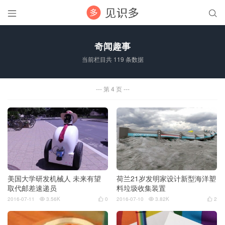


奇闻趣事
当前栏目共 119 条数据
第 4 页
美国大学研发机械人 未来有望
荷兰21岁发明家设计新型海洋塑
取代邮差速递员
料垃圾收集装置
2016-07-11
3.56K
0
2016-07-10
3.82K
2



