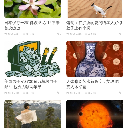
日本仅存一株“佛教圣花”14年来
错觉：在沙漠玩耍的喵星人好似
首次绽放
肚子上有个洞
2016-07-07
3.65K
2
2016-07-06
4.11K
0




美国男子发2700多万垃圾电子
人体彩绘艺术新高度：艾玛·哈
邮件 被判入狱两年半
克人体壁画
2016-07-05
3.32K
0
2016-07-04
3.73K
0



