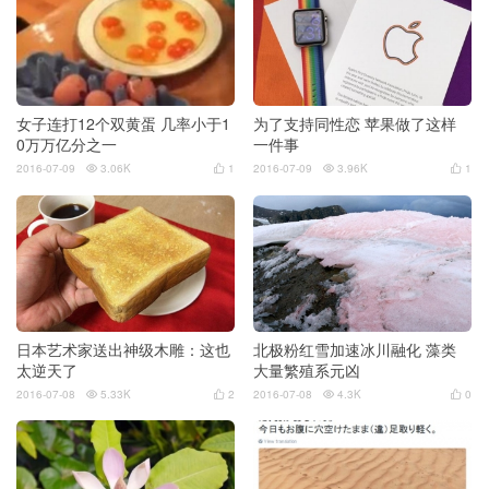
女子连打12个双黄蛋 几率小于1
为了支持同性恋 苹果做了这样
0万万亿分之一
一件事
2016-07-09
3.06K
1
2016-07-09
3.96K
1




日本艺术家送出神级木雕：这也
北极粉红雪加速冰川融化 藻类
太逆天了
大量繁殖系元凶
2016-07-08
5.33K
2
2016-07-08
4.3K
0



