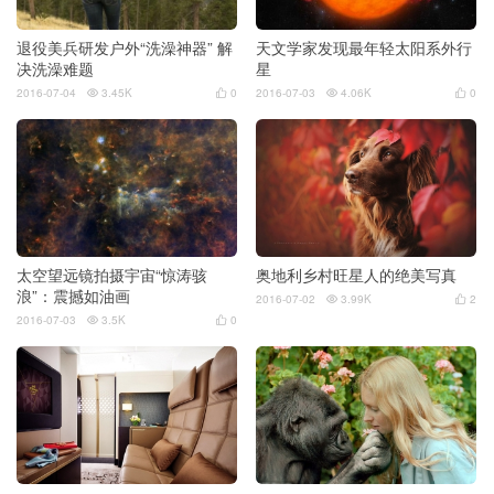
退役美兵研发户外“洗澡神器” 解
天文学家发现最年轻太阳系外行
决洗澡难题
星
2016-07-04
3.45K
0
2016-07-03
4.06K
0




太空望远镜拍摄宇宙“惊涛骇
奥地利乡村旺星人的绝美写真
浪”：震撼如油画
2016-07-02
3.99K
2


2016-07-03
3.5K
0

