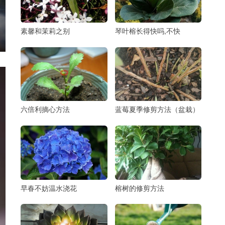
素馨和茉莉之别
琴叶榕长得快吗,不快
六倍利摘心方法
蓝莓夏季修剪方法（盆栽）
早春不妨温水浇花
榕树的修剪方法