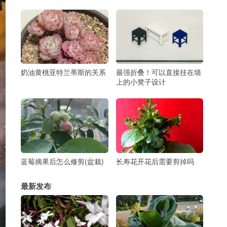
奶油黄桃亚特兰蒂斯的关系
最强折叠！可以直接挂在墙
上的小凳子设计
蓝莓摘果后怎么修剪(盆栽)
长寿花开花后需要剪掉吗
最新发布