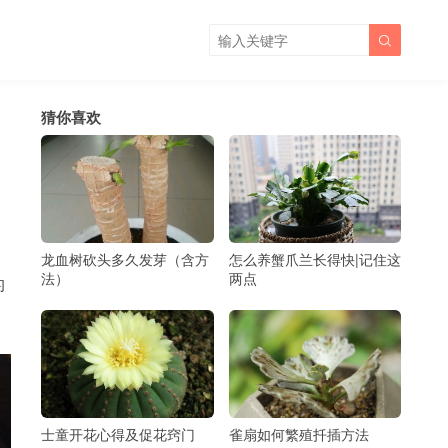

猜你喜欢
龙血树砍头多久发芽（含方
怎么养蟹爪兰长得快|记住这
法）
两点
的
士童开花心得及促花窍门
雀扇如何繁殖扦插方法