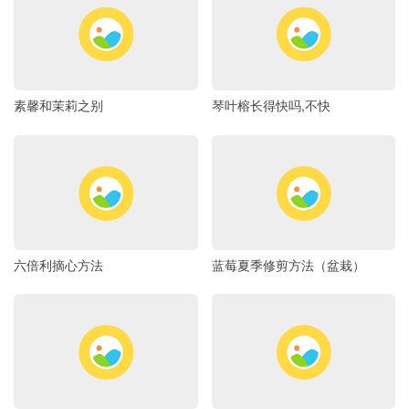
素馨和茉莉之别
琴叶榕长得快吗,不快
六倍利摘心方法
蓝莓夏季修剪方法（盆栽）