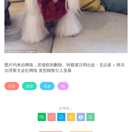
图片均来自网络，若侵权则删除。转载请注明出处：
见识多
»
韩马
尔济斯犬走红网络 发型精致引人羡慕
创意
发型
毛发
狗
分享到：





