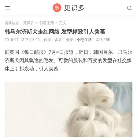


当前位置：
见识多
创意生活
正文
>
>
韩马尔济斯犬走红网络 发型精致引人羡慕
2016-07-12 下午3:00
作者：多多
分类：
创意生活
8.25K

据英国《每日邮报》7月4日报道，近日，韩国首尔一只马尔
济斯犬因其飘逸的毛发、可爱的服装和百变的发型在社交媒
体上引起轰动，引人羡慕。