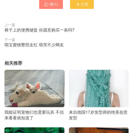
赞(
1
)
打赏


上一篇
裤子上的便携键盘 你愿意购买一条吗?
下一篇
萌宝蜜桃臀照走红 萌哭不少网友
相关推荐
我能证明宠物们也需要玩具 不信
来自德国17岁发型师的绝美创意
来看看就知道了
发型