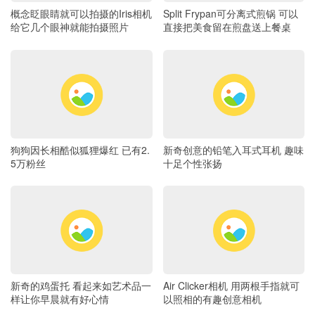
概念眨眼睛就可以拍摄的Iris相机
Split Frypan可分离式煎锅 可以
给它几个眼神就能拍摄照片
直接把美食留在煎盘送上餐桌
狗狗因长相酷似狐狸爆红 已有2.
新奇创意的铅笔入耳式耳机 趣味
5万粉丝
十足个性张扬
新奇的鸡蛋托 看起来如艺术品一
Air Clicker相机 用两根手指就可
样让你早晨就有好心情
以照相的有趣创意相机