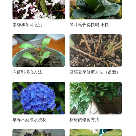
素馨和茉莉之别
琴叶榕长得快吗,不快
六倍利摘心方法
蓝莓夏季修剪方法（盆栽）
早春不妨温水浇花
榕树的修剪方法