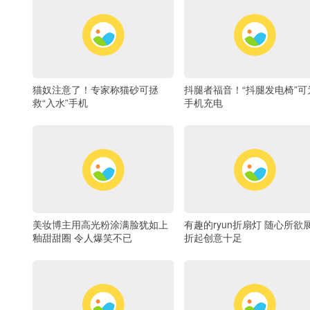
抖腿者福音！“抖腿发电椅”可
猫奴注意了！专家称猫砂可拯
手机充电
救“入水”手机
美妆博主用高光粉涂满脸犹如上
有趣的ryun折扇灯 随心所欲
釉甜甜圈 令人爆笑不已
折起创意十足