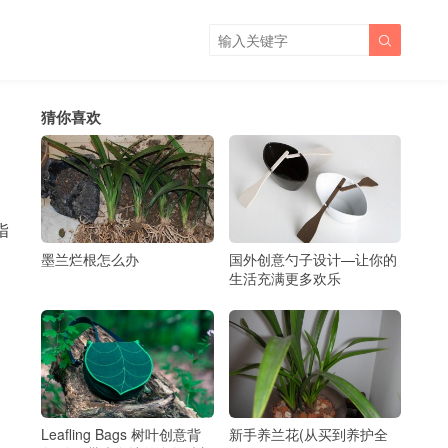

猜你喜欢
指
墨兰烂根怎么办
国外创意勺子设计—让你的
生活充满更多欢乐
Leafling Bags 树叶创意背
新手养兰花(从买到养护全