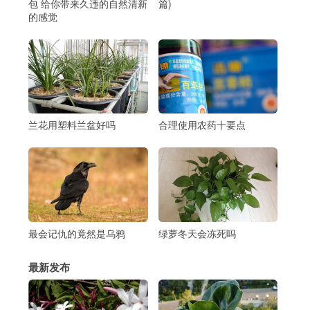
包 给你带来久违的自然清新
篇)
的感觉
兰花用塑料兰盆好吗
合理使用农药十要点
最会记仇的竟然是乌鸦
绿萝冬天会冻死吗
最新发布