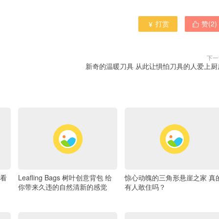
打赏
赞(
2
)


下一
新奇的温暖刀具 从此让惧怕刀具的人爱上厨
看
Leafling Bags 树叶创意背包 给
惊心动魄的三角形悬崖之家 真
你带来久违的自然清新的感觉
有人敢住吗？