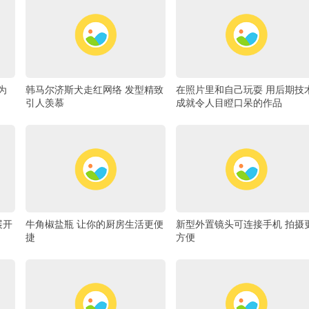
为
韩马尔济斯犬走红网络 发型精致
在照片里和自己玩耍 用后期技
引人羡慕
成就令人目瞪口呆的作品
展开
牛角椒盐瓶 让你的厨房生活更便
新型外置镜头可连接手机 拍摄
捷
方便