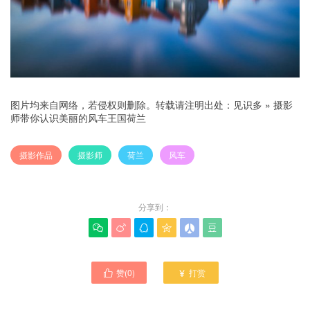
图片均来自网络，若侵权则删除。转载请注明出处：
见识多
»
摄影
师带你认识美丽的风车王国荷兰
摄影作品
摄影师
荷兰
风车
分享到：






赞(
0
)
打赏

