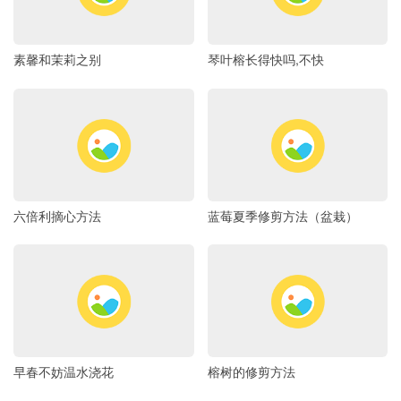
素馨和茉莉之别
琴叶榕长得快吗,不快
六倍利摘心方法
蓝莓夏季修剪方法（盆栽）
早春不妨温水浇花
榕树的修剪方法