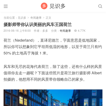


当前位置：
见识多
奇闻趣事
正文
>
>
摄影师带你认识美丽的风车王国荷兰
2016-06-16 上午8:00
作者：多多
分类：
奇闻趣事
4.77K

荷兰（Nederland），直译尼德兰，字面意思是低地国家，
所以你可以想象到它平坦而低湿的地形，以至于荷兰只有约
50% 的土地高于海拔 1 米。
风车和无尽的花海代表荷兰，除了这些，还有什么样的风景
值得你去走一趟呢？下面这些照片是荷兰旅行摄影师 Albert
拍摄的，他想用不同的风景带你领略自己的家乡。