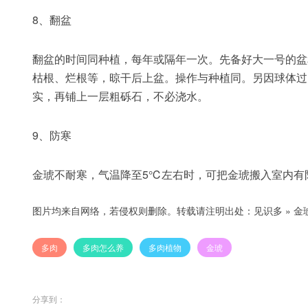
8、翻盆
翻盆的时间同种植，每年或隔年一次。先备好大一号的盆
枯根、烂根等，晾干后上盆。操作与种植同。另因球体过
实，再铺上一层粗砾石，不必浇水。
9、防寒
金琥不耐寒，气温降至5℃左右时，可把金琥搬入室内有
图片均来自网络，若侵权则删除。转载请注明出处：
见识多
»
金
多肉
多肉怎么养
多肉植物
金琥
分享到：