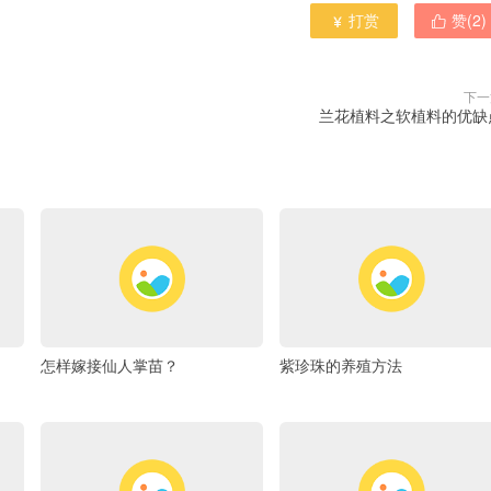
打赏
赞(
2
)


下一
兰花植料之软植料的优缺
怎样嫁接仙人掌苗？
紫珍珠的养殖方法