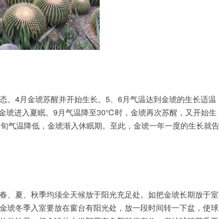
态。4月金琥苏醒并开始生长。5、6月气温达到金琥的生长适温
，金琥进入夏眠。9月气温降至30℃时，金琥再次苏醒，又开始生
下旬气温降低，金琥渐入休眠期。至此，金琥一年一度的生长就
春、夏、秋季均须全天候放于阳光充足处。如把金琥长期放于室
金琥冬季入室要放在窗台有阳光处，放一段时间转一下盆，使球