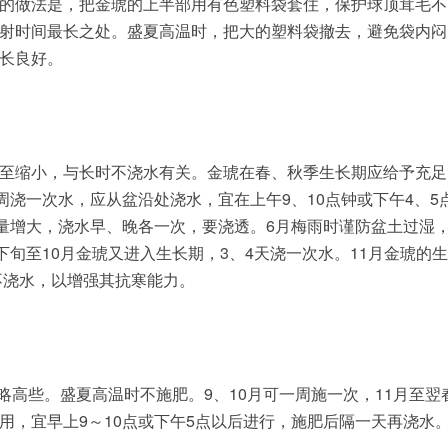
的做法是，把金琥的上半部用有色塑料袋套住，保护球顶茸毛不
射时间最长之处。盛夏高温时，把大的塑料袋撤去，避免袋内闷
长良好。
至缩小，与长时不浇水有关。金琥在春、秋季生长期应给予充足
周浇一次水，应从盆沿处浇水，宜在上午9、10点钟或下午4、5
水量增大，浇水早、晚各一次，要浇透。6月梅雨时谨防盆土过湿
下旬至10月金琥又进入生长期，3、4天浇一次水。11月金琥的生
不浇水，以增强其抗寒能力。
略高些。盛夏高温时不施肥。9、10月可一周施一次，11月至翌
用，宜早上9～10点或下午5点以后进行，施肥后隔一天再浇水