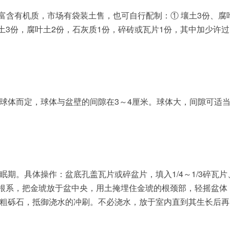
富含有机质，市场有袋装土售，也可自行配制：① 壤土3份、腐
园土3份，腐叶土2份，石灰质1份，碎砖或瓦片1份，其中加少许过
球体而定，球体与盆壁的间隙在3～4厘米。球体大，间隙可适
期。具体操作：盆底孔盖瓦片或碎盆片，填入1/4～1/3碎瓦片
部分根系，把金琥放于盆中央，用土掩埋住金琥的根颈部，轻摇盆体
粗砾石，抵御浇水的冲刷。不必浇水，放于室内直到其生长后再