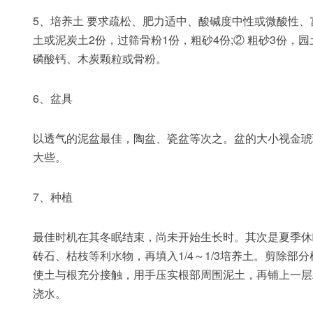
5、培养土 要求疏松、肥力适中、酸碱度中性或微酸性、
土或泥炭土2份，过筛骨粉1份，粗砂4份;② 粗砂3份，
磷酸钙、木炭颗粒或骨粉。
6、盆具
以透气的泥盆最佳，陶盆、瓷盆等次之。盆的大小视金琥
大些。
7、种植
最佳时机在其冬眠结束，尚未开始生长时。其次是夏季休眠
砖石、枯枝等利水物，再填入1/4～1/3培养土。剪除
使土与根充分接触，用手压实根部周围泥土，再铺上一层
浇水。