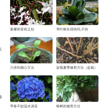
素馨和茉莉之别
琴叶榕长得快吗,不快
点
，
六倍利摘心方法
蓝莓夏季修剪方法（盆栽）
春
。
早春不妨温水浇花
榕树的修剪方法