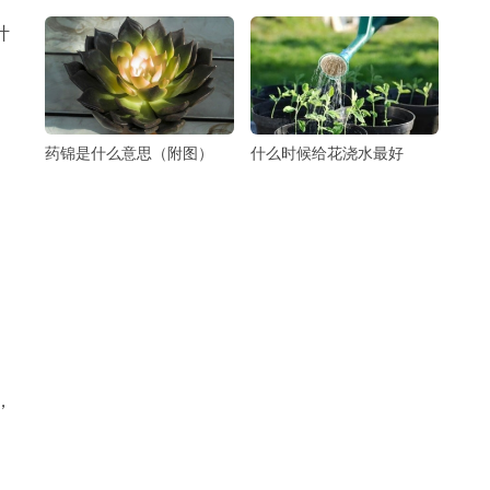
叶
药锦是什么意思（附图）
什么时候给花浇水最好
当
、
，