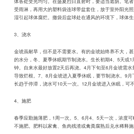
体各处受光均匀。在盛夏烈日直射时，要适当遮荫。笔者
受雨淋，再用大的塑料袋连球带盆套住，放于室外阳光照
湿引起球体腐烂。撤袋后盆球处在通风的环境下，球体生
3、浇水
金琥虽耐旱，但不是不需要水。有的金琥始终养不大，甚
的水分，冬、夏季休眠期节制浇水。生长初期4、5天或1
钟。自来水最好放置2天后再浇。4月下旬至6月金琥需
导致烂根。7、8月金琥进入夏季休眠，要节制浇水。9月
长趋于停滞，浇水可10天一次。12月金琥进入休眠，可
4、施肥
春季应勤施薄肥，1周一次。5、6月4、5天一次，浓度可
不施肥。肥料以家禽、鱼肉残渣或禽粪腐熟后兑水稀释施