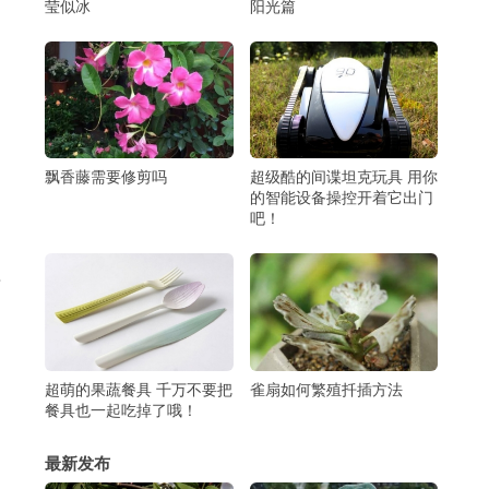
莹似冰
阳光篇
飘香藤需要修剪吗
超级酷的间谍坦克玩具 用你
的智能设备操控开着它出门
吧！
告
超萌的果蔬餐具 千万不要把
雀扇如何繁殖扦插方法
餐具也一起吃掉了哦！
最新发布