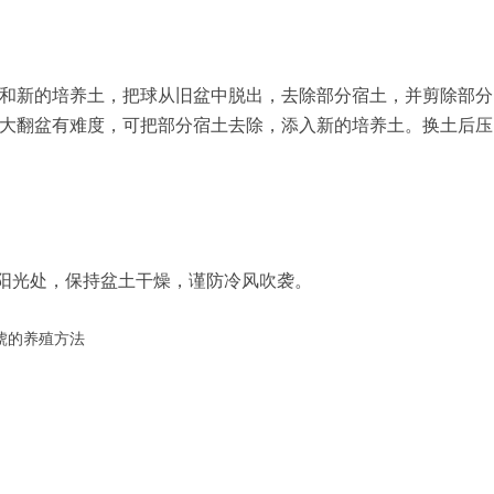
和新的培养土，把球从旧盆中脱出，去除部分宿土，并剪除部分
大翻盆有难度，可把部分宿土去除，添入新的培养土。换土后压
阳光处，保持盆土干燥，谨防冷风吹袭。
琥的养殖方法