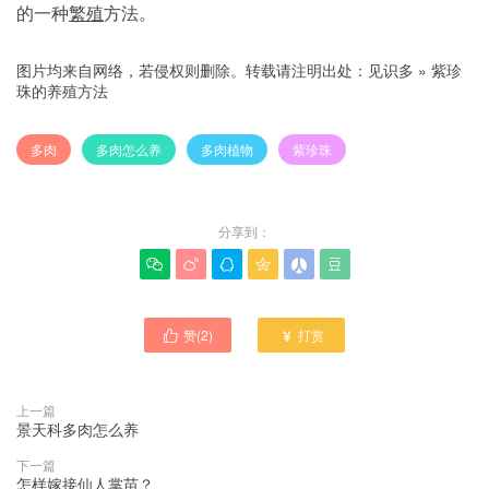
的一种
繁殖
方法。
图片均来自网络，若侵权则删除。转载请注明出处：
见识多
»
紫珍
珠的养殖方法
多肉
多肉怎么养
多肉植物
紫珍珠
分享到：






赞(
2
)
打赏


上一篇
景天科多肉怎么养
下一篇
怎样嫁接仙人掌苗？