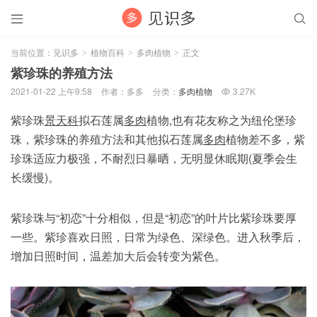


当前位置：
见识多
植物百科
多肉植物
正文
>
>
>
紫珍珠的养殖方法
2021-01-22 上午9:58
作者：多多
分类：
多肉植物
3.27K

紫珍珠
景天科
拟石莲属
多肉
植物,也有花友称之为纽伦堡珍
珠，紫珍珠的养殖方法和其他拟石莲属
多肉
植物差不多，紫
珍珠适应力极强，不耐烈日暴晒，无明显休眠期(夏季会生
长缓慢)。
紫珍珠与“初恋”十分相似，但是“初恋”的叶片比紫珍珠要厚
一些。紫珍喜欢日照，日常为绿色、深绿色。进入秋季后，
增加日照时间，温差加大后会转变为紫色。