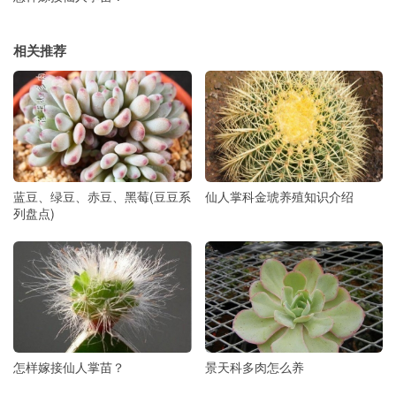
相关推荐
蓝豆、绿豆、赤豆、黑莓(豆豆系
仙人掌科金琥养殖知识介绍
列盘点)
怎样嫁接仙人掌苗？
景天科多肉怎么养