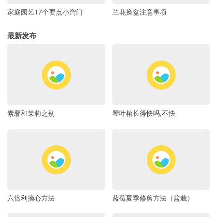
家庭园艺17个要点小窍门
兰花换盆注意事项
最新发布
素馨和茉莉之别
琴叶榕长得快吗,不快
六倍利摘心方法
蓝莓夏季修剪方法（盆栽）