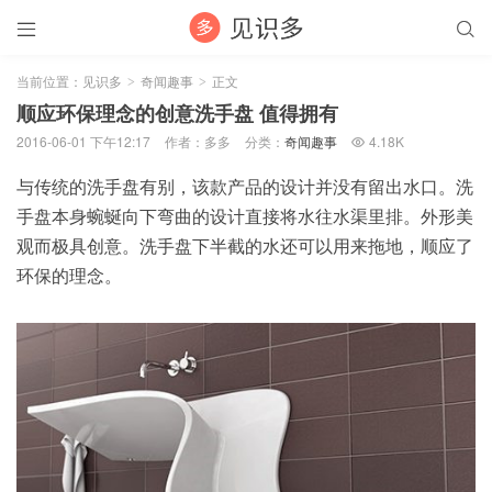


当前位置：
见识多
奇闻趣事
正文
>
>
顺应环保理念的创意洗手盘 值得拥有
2016-06-01 下午12:17
作者：多多
分类：
奇闻趣事
4.18K

与传统的洗手盘有别，该款产品的设计并没有留出水口。洗
手盘本身蜿蜒向下弯曲的设计直接将水往水渠里排。外形美
观而极具创意。洗手盘下半截的水还可以用来拖地，顺应了
环保的理念。