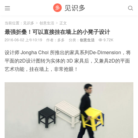


当前位置：
见识多
创意生活
正文
>
>
最强折叠！可以直接挂在墙上的小凳子设计
2016-06-02 上午10:19
作者：多多
分类：
创意生活
9.72K

设计师 Jongha Choi 所推出的家具系列De-Dimension，将
平面的2D设计图转为实体的 3D 家具后，又兼具2D的平面
艺术功能，挂在墙上，非常抢眼！