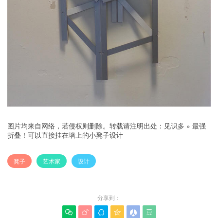
图片均来自网络，若侵权则删除。转载请注明出处：
见识多
»
最强
折叠！可以直接挂在墙上的小凳子设计
凳子
艺术家
设计
分享到：





