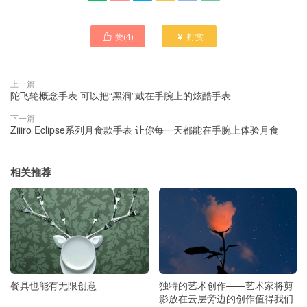
赞(
4
)
打赏


上一篇
陀飞轮概念手表 可以把“黑洞”戴在手腕上的炫酷手表
下一篇
Ziiiro Eclipse系列月食款手表 让你每一天都能在手腕上体验月食
相关推荐
餐具也能有无限创意
独特的艺术创作——艺术家将剪
影放在云层旁边的创作值得我们