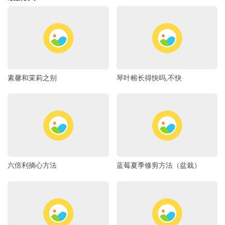
素馨和茉莉之别
琴叶榕长得快吗,不快
六倍利摘心方法
蓝莓夏季修剪方法（盆栽）