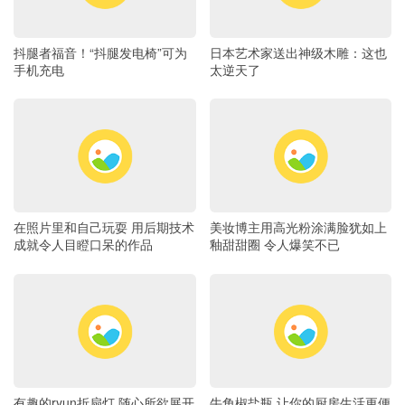
抖腿者福音！“抖腿发电椅”可为
日本艺术家送出神级木雕：这也
手机充电
太逆天了
在照片里和自己玩耍 用后期技术
美妆博主用高光粉涂满脸犹如上
成就令人目瞪口呆的作品
釉甜甜圈 令人爆笑不已
有趣的ryun折扇灯 随心所欲展开
牛角椒盐瓶 让你的厨房生活更便