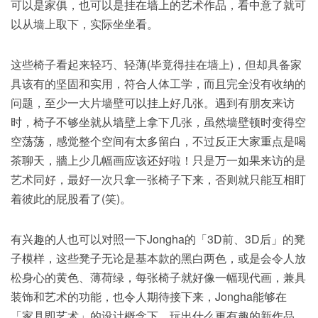
可以是家俱，也可以是挂在墙上的艺术作品，看中意了就可
以从墙上取下，实际坐坐看。
这些椅子看起来轻巧、轻薄(毕竟得挂在墙上)，但却具备家
具该有的坚固和实用，符合人体工学，而且完全没有收纳的
问题，至少一大片墙壁可以挂上好几张。遇到有朋友来访
时，椅子不够坐就从墙壁上拿下几张，虽然墙壁顿时变得空
空荡荡，感觉整个空间有太多留白，不过反正大家重点是喝
茶聊天，牆上少几幅画应该还好啦！只是万一如果来访的是
艺术同好，最好一次只拿一张椅子下来，否则就只能互相盯
着彼此的屁股看了(笑)。
有兴趣的人也可以对照一下Jongha的「3D前、3D后」的凳
子模样，这些凳子无论是基本款的黑白两色，或是会令人放
松身心的黄色、薄荷绿，每张椅子就好像一幅现代画，兼具
装饰和艺术的功能，也令人期待接下来，Jongha能够在
「家具即艺术」的设计概念下，玩出什么更有趣的新作品