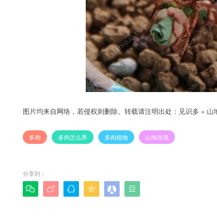
图片均来自网络，若侵权则删除。转载请注明出处：
见识多
»
山
多肉
多肉怎么养
多肉植物
山地玫瑰
分享到：





