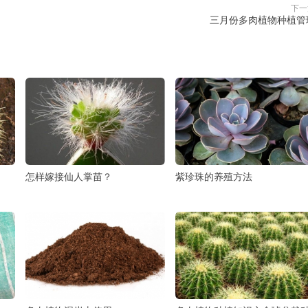
下一
三月份多肉植物种植管
怎样嫁接仙人掌苗？
紫珍珠的养殖方法