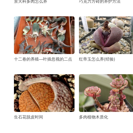
景天科多肉怎么养
巧克力方砖的养护方法
十二卷的养殖―叶插忽视的二点
红帝玉怎么养(经验)
生石花脱皮时间
多肉植物木质化