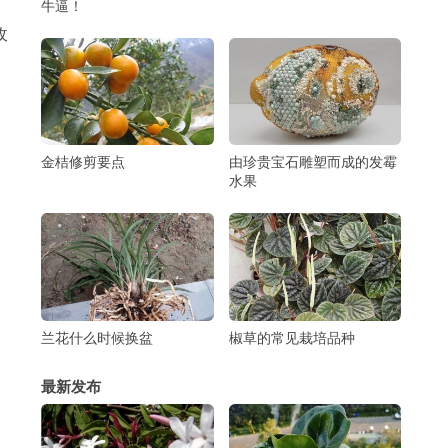
牛逼！
玫
金桔修剪要点
由珍贵宝石雕塑而成的发霉
水果
兰花什么时候换盆
椒草的常见栽培品种
最新发布