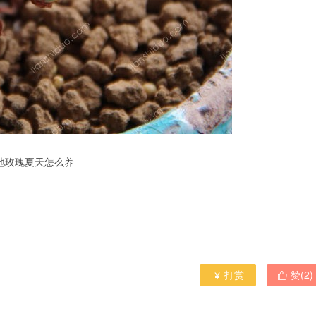
地玫瑰夏天怎么养
打赏
赞(
2
)

