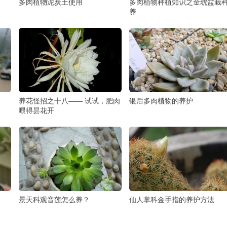
多肉植物泥炭土使用
多肉植物种植知识之金琥盆栽
养
养花怪招之十八―― 试试，肥肉
银后多肉植物的养护
喂得昙花开
景天科观音莲怎么养？
仙人掌科金手指的养护方法