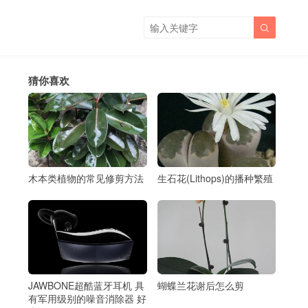

猜你喜欢
木本类植物的常见修剪方法
生石花(Lithops)的播种繁殖
山
JAWBONE超酷蓝牙耳机 具
蝴蝶兰花谢后怎么剪
有军用级别的噪音消除器 好