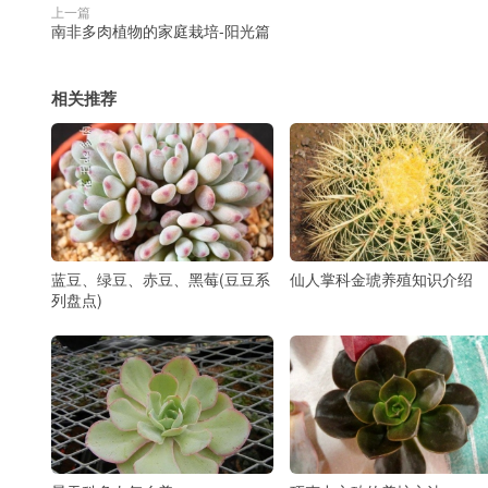
上一篇
南非多肉植物的家庭栽培-阳光篇
相关推荐
蓝豆、绿豆、赤豆、黑莓(豆豆系
仙人掌科金琥养殖知识介绍
列盘点)