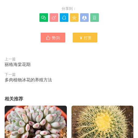
分享到：






赞(
3
)
打赏


上一篇
丽格海棠花期
下一篇
多肉植物冰花的养殖方法
相关推荐