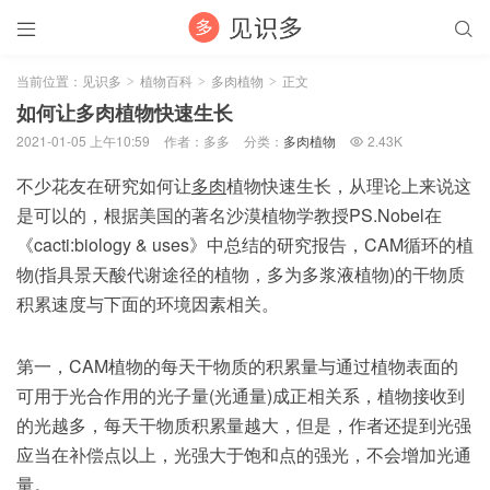


当前位置：
见识多
植物百科
多肉植物
正文
>
>
>
如何让多肉植物快速生长
2021-01-05 上午10:59
作者：多多
分类：
多肉植物
2.43K

不少花友在研究如何让
多肉
植物快速生长，从理论上来说这
是可以的，根据美国的著名沙漠植物学教授PS.Nobel在
《cacti:biology & uses》中总结的研究报告，CAM循环的植
物(指具景天酸代谢途径的植物，多为多浆液植物)的干物质
积累速度与下面的环境因素相关。
第一，CAM植物的每天干物质的积累量与通过植物表面的
可用于光合作用的光子量(光通量)成正相关系，植物接收到
的光越多，每天干物质积累量越大，但是，作者还提到光强
应当在补偿点以上，光强大于饱和点的强光，不会增加光通
量。