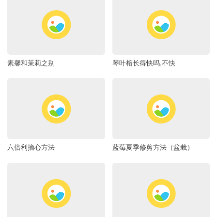
素馨和茉莉之别
琴叶榕长得快吗,不快
六倍利摘心方法
蓝莓夏季修剪方法（盆栽）