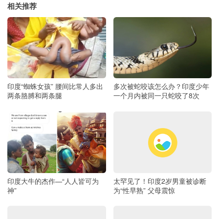
相关推荐
印度“蜘蛛女孩” 腰间比常人多出
多次被蛇咬该怎么办？印度少年
两条胳膊和两条腿
一个月内被同一只蛇咬了8次
印度大牛的杰作—“人人皆可为
太罕见了！印度2岁男童被诊断
神”
为“性早熟” 父母震惊