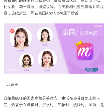
仕女妆、花千骨妆、海盗妆等。而美妆相机曾凭借这几款妆
容，连续超过一周在泰国App Store居于榜首!
4.菲律宾
自拍最疯狂的国家竟然是菲律宾。生活在热带群岛上的人
们，热衷于在蹦极时、潜水时、卸妆时、洗澡时、屋顶、危