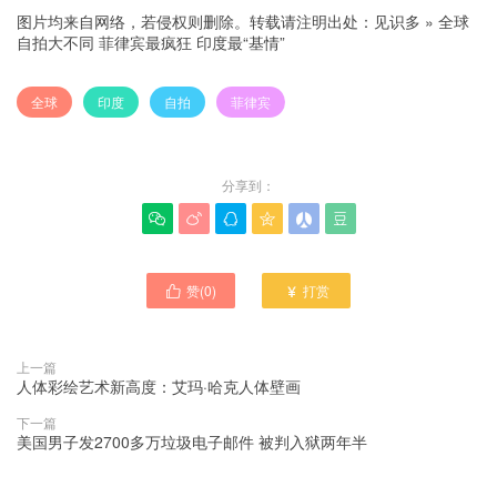
图片均来自网络，若侵权则删除。转载请注明出处：
见识多
»
全球
自拍大不同 菲律宾最疯狂 印度最“基情”
全球
印度
自拍
菲律宾
分享到：






赞(
0
)
打赏


上一篇
人体彩绘艺术新高度：艾玛·哈克人体壁画
下一篇
美国男子发2700多万垃圾电子邮件 被判入狱两年半