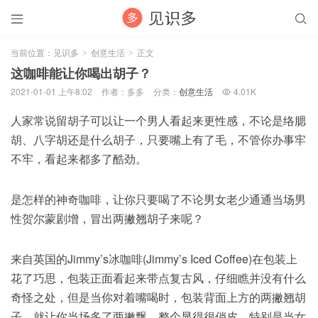


当前位置：
见识多
创意生活
正文
>
>
这咖啡能让你喝出胡子？
2021-01-01 上午8:02
作者：多多
分类：
创意生活
4.01K

人家常说留胡子可以让一个男人看起来更性感，不论是络腮
胡、八字胡还是什么胡子，只要嘴上有了毛，不管你办事牢
不牢，看起来都多了酷劲。
是怎样的神奇咖啡，让你只要喝了不论男女老少通通当场男
性贺尔蒙剧增，冒出两撇翘胡子来呢？
来自英国的Jimmy’s冰咖啡(Jimmy’s Iced Coffee)在包装上
花了巧思，包装正面看起来带点复古风，仔细瞧并没有什么
奇怪之处，但是当你对着嘴喝时，包装背面上方的两撇翘胡
子，就让你当场多了两撇飘，整个显得很俏皮，特别是当女