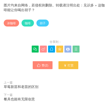
图片均来自网络，若侵权则删除。转载请注明出处：
见识多
»
这咖
啡能让你喝出胡子？
冰咖啡
咖啡
胡子
分享到：






赞(
2
)
打赏


上一篇
草莓新苗和老苗的区别
下一篇
餐具也能有无限创意