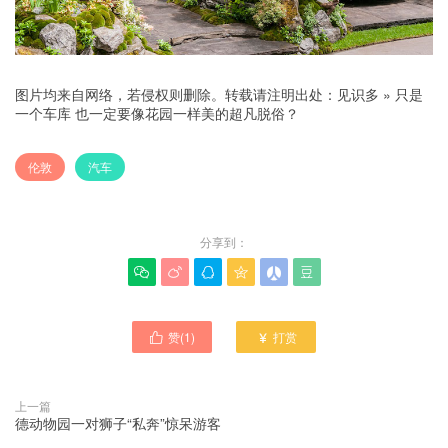
图片均来自网络，若侵权则删除。转载请注明出处：
见识多
»
只是
一个车库 也一定要像花园一样美的超凡脱俗？
伦敦
汽车
分享到：






赞(
1
)
打赏


上一篇
德动物园一对狮子“私奔”惊呆游客