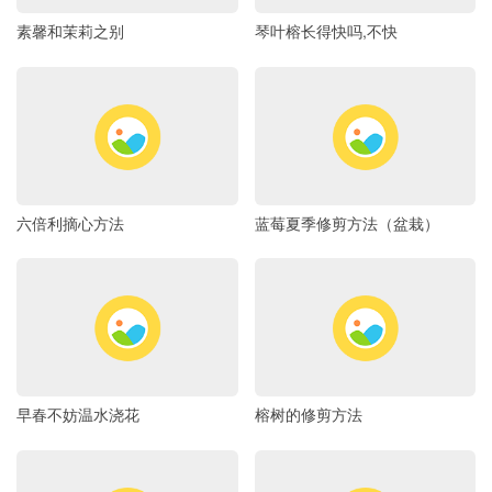
素馨和茉莉之别
琴叶榕长得快吗,不快
六倍利摘心方法
蓝莓夏季修剪方法（盆栽）
早春不妨温水浇花
榕树的修剪方法