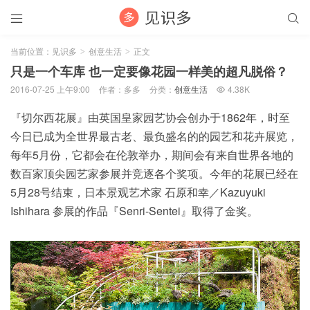


当前位置：
见识多
创意生活
正文
>
>
只是一个车库 也一定要像花园一样美的超凡脱俗？
2016-07-25 上午9:00
作者：多多
分类：
创意生活
4.38K

『切尔西花展』由英国皇家园艺协会创办于1862年，时至
今日已成为全世界最古老、最负盛名的的园艺和花卉展览，
每年5月份，它都会在伦敦举办，期间会有来自世界各地的
数百家顶尖园艺家参展并竞逐各个奖项。今年的花展已经在
5月28号结束，日本景观艺术家 石原和幸／Kazuyuki
Ishihara 参展的作品『Senri-Sentei』取得了金奖。