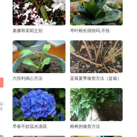
素馨和茉莉之别
琴叶榕长得快吗,不快
六倍利摘心方法
蓝莓夏季修剪方法（盆栽）
篇
？
早春不妨温水浇花
榕树的修剪方法