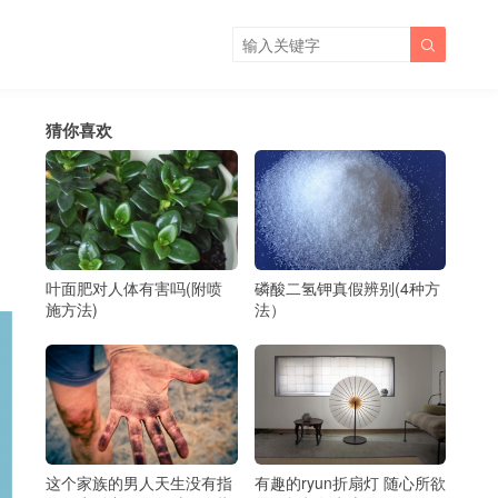

猜你喜欢
叶面肥对人体有害吗(附喷
磷酸二氢钾真假辨别(4种方
施方法)
法）
这个家族的男人天生没有指
有趣的ryun折扇灯 随心所欲