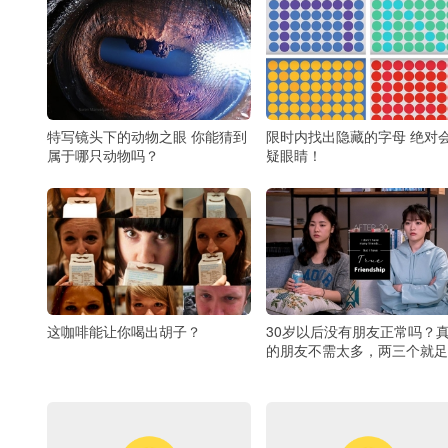
特写镜头下的动物之眼 你能猜到
限时内找出隐藏的字母 绝对
属于哪只动物吗？
疑眼睛！
这咖啡能让你喝出胡子？
30岁以后没有朋友正常吗？
的朋友不需太多，两三个就足