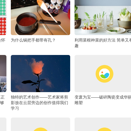
会怀
为什么锅把手都带有孔？
利用菜根种菜的好方法 简单又
趣
真正
独特的艺术创作——艺术家将剪
变废为宝——破碎陶瓷变成华
够
影放在云层旁边的创作值得我们
雕塑
学习