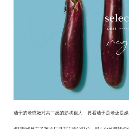
茄子的老或嫩对其口感的影响很大，要看茄子是老还是嫩，
“眼睛”就是茄子萼片与果实连接的部分，那白白略带淡绿的