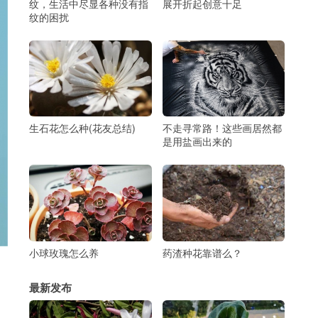
纹，生活中尽显各种没有指
展开折起创意十足
纹的困扰
生石花怎么种(花友总结)
不走寻常路！这些画居然都
是用盐画出来的
小球玫瑰怎么养
药渣种花靠谱么？
最新发布