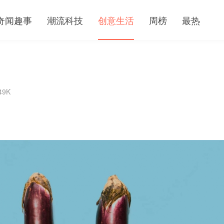
奇闻趣事
潮流科技
创意生活
周榜
最热
49K