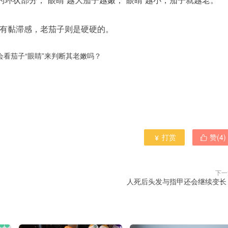
有黏滞感，老茄子则是硬硬的。
会看茄子“眼睛”来判断其老嫩吗？
打赏
赞(
4
)


下一
人死后头发与指甲还会继续变长