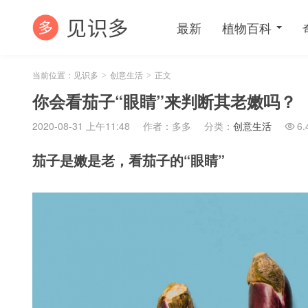
最新
植物百科
当前位置：
见识多
创意生活
正文
>
>
你会看茄子“眼睛”来判断其老嫩吗？
2020-08-31 上午11:48
作者：多多
分类：
创意生活
6.

茄子是嫩是老，看茄子的“眼睛”