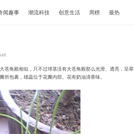
奇闻趣事
潮流科技
创意生活
周榜
最热
54K
物。与大苍角殿相似，只不过球茎没有大苍角殿那么光滑、透亮，呈翠
瓣所包裹，雄蕊位于花瓣内部。花有奶油清香味。