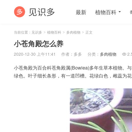
最新
植物百科
当前位置：
见识多
植物百科
多肉植物
正文
>
>
>
小苍角殿怎么养
2020-12-30 上午11:41
作者：多多
分类：
多肉植物
2.

小苍角殿为百合科苍角殿属(Bowiea)多年生草本植
绿色。叶子细长条形，有一道凹槽。花绿白色，雌蕊为花