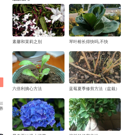
，
素馨和茉莉之别
琴叶榕长得快吗,不快
六倍利摘心方法
蓝莓夏季修剪方法（盆栽）
篇
养