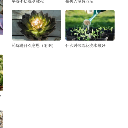
早春不妨温水浇花
榕树的修剪方法
药锦是什么意思（附图）
什么时候给花浇水最好
种