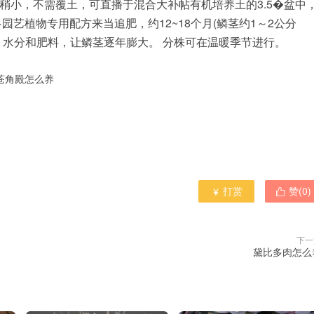
稍小，不需覆土，可直播于混合大补帖有机培养土的3.5�盆中
园艺植物专用配方来当追肥，约12~18个月(鳞茎约1～2公分
、水分和肥料，让鳞茎逐年膨大。 分株可在温暖季节进行。
苍角殿怎么养
打赏
赞(
0
)


下一
黛比多肉怎么