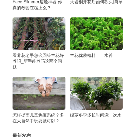
Face Slimmer瘦脸神器 你
大岩桐开花后如何砍头|简单
真的敢套在嘴上么？
看养花老手怎么回答兰花好
兰花优质植料――水苔
养吗_新手能养吗这两个问
题
怎样提高儿童免疫系统？多
绿萝冬季多长时间浇一次水
在大自然中玩耍就可以？
最新发布