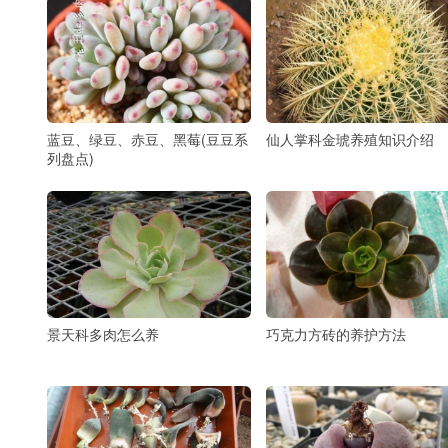
蓝豆、绿豆、赤豆、黑莓(豆豆系
仙人掌科金琥养殖知识介绍
列盘点)
景天科多肉怎么养
巧克力方砖的养护方法