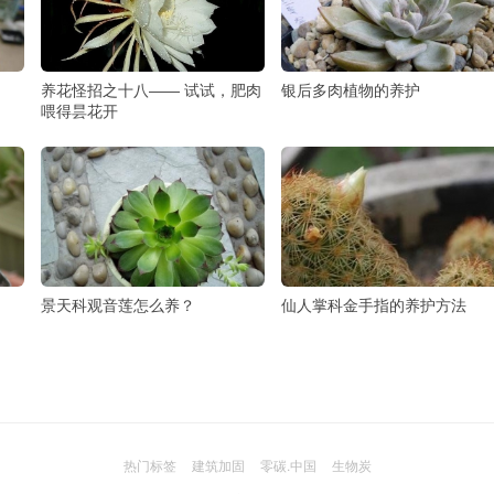
养花怪招之十八―― 试试，肥肉
银后多肉植物的养护
喂得昙花开
景天科观音莲怎么养？
仙人掌科金手指的养护方法
热门标签
建筑加固
零碳.中国
生物炭