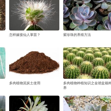
怎样嫁接仙人掌苗？
紫珍珠的养殖方法
多肉植物泥炭土使用
多肉植物种植知识之金琥盆栽
养