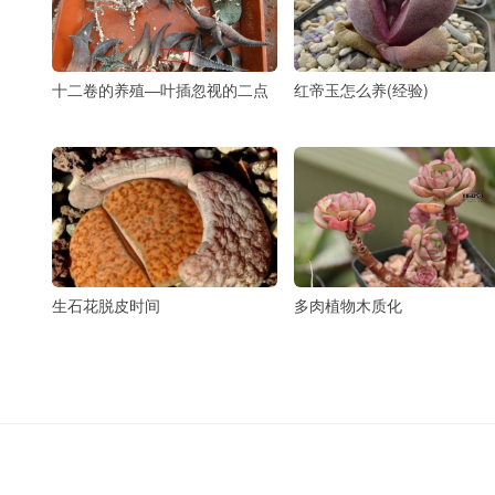
十二卷的养殖―叶插忽视的二点
红帝玉怎么养(经验)
生石花脱皮时间
多肉植物木质化