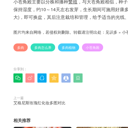
小苍角殿主要以分株和播种
繁殖
，与大苍角殿相似，种子
保持湿度，约10～14天左右发芽，生长期间可施用好康多
大)，即可换盆，其后注意栽培和管理，给予适当的光线
图片均来自网络，若侵权则删除。转载请注明出处：
见识多
»
小
多肉
多肉怎么养
多肉植物
小苍角殿
分享到：






上一篇
艾格尼斯玫瑰红化妆多图对比
相关推荐