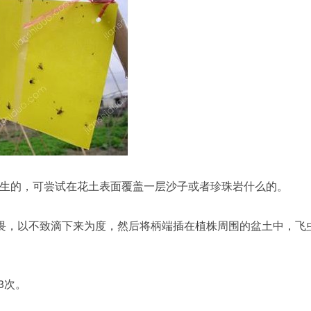
生的，可尝试在花土表面覆盖一层沙子或者珍珠岩什么的。
敌畏，以不致滴下来为度，然后将柄端插在植株周围的盆土中，飞
3次。