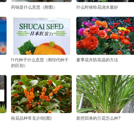
药锦是什么意思（附图）
什么时候给花浇水最好
f1代种子什么意思（附f2代种子
夏季花卉防高温的方法
的区别）
桂花品种常见介绍(图)
新挖回来的兰花怎么种?