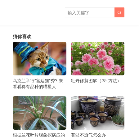

猜你喜欢
乌克兰举行”宫廷猫”秀? 来
牡丹修剪图解（2种方法）
看看稀有品种的喵星人
用
根据兰花叶片现象探病症的
花盆不透气怎么办