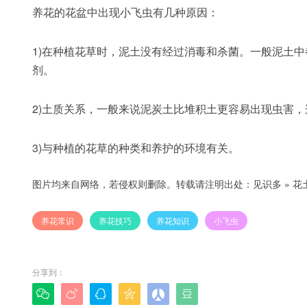
养花的花盆中出现小飞虫有几种原因：
1)在种植花草时，泥土没有经过消毒和杀菌。一般泥土
剂。
2)土质关系，一般来说泥炭土比堆积土更容易出现虫害
3)与种植的花草的种类和养护的环境有关。
图片均来自网络，若侵权则删除。转载请注明出处：
见识多
»
花
养花常识
养花技巧
养花知识
小飞虫
分享到：





