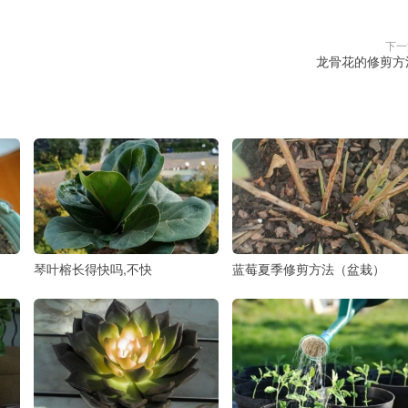
下一
龙骨花的修剪方
琴叶榕长得快吗,不快
蓝莓夏季修剪方法（盆栽）