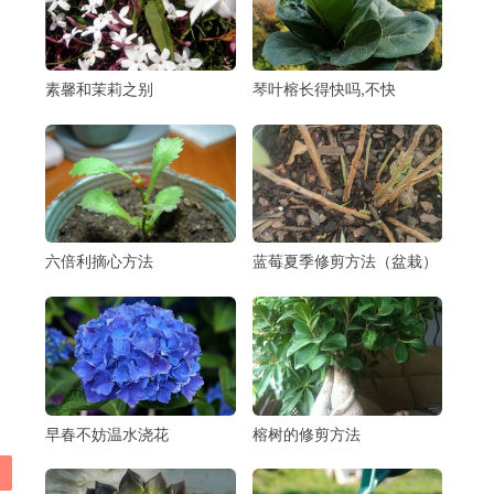
素馨和茉莉之别
琴叶榕长得快吗,不快
六倍利摘心方法
蓝莓夏季修剪方法（盆栽）
早春不妨温水浇花
榕树的修剪方法