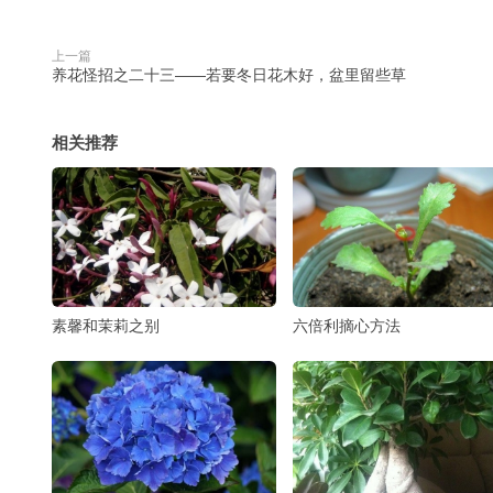
上一篇
养花怪招之二十三――若要冬日花木好，盆里留些草
相关推荐
素馨和茉莉之别
六倍利摘心方法