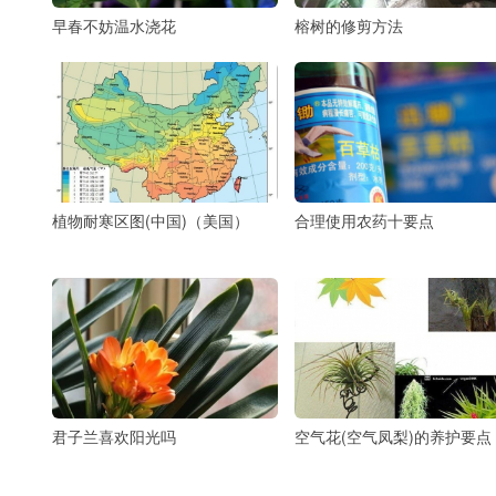
早春不妨温水浇花
榕树的修剪方法
植物耐寒区图(中国)（美国）
合理使用农药十要点
君子兰喜欢阳光吗
空气花(空气凤梨)的养护要点