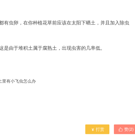
中都有虫卵，在你种植花草前应该在太阳下晒土，并且加入除虫
，这是由于堆积土属于腐熟土，出现虫害的几率低。
土里有小飞虫怎么办
打赏
赞(
2
)

