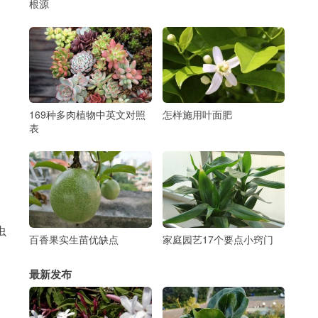
根源
169种多肉植物中英文对照
怎样施用叶面肥
表
虫
百香果实生苗优缺点
家庭园艺17个要点小窍门
最新发布