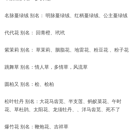
名脉蔓绿绒 别名： 明脉蔓绿绒、红柄蔓绿绒、公主蔓绿绒
代代花 别名： 回青橙、玳玳
紫茉莉 别名： 草茉莉、胭脂花、地雷花、粉豆花 、粉子花
跳舞草 别名：情人草，多情草，风流草
圆柏又 别名：桧、桧柏
松叶牡丹 别名：大花马齿苋、半支莲、蚂蚁菜花、午时
花、草杜鹃、太阳花、龙须牡丹、、洋马齿苋、死不了
爆竹花 别名：鞭炮花、吉祥草