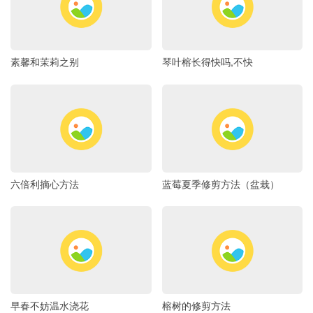
素馨和茉莉之别
琴叶榕长得快吗,不快
六倍利摘心方法
蓝莓夏季修剪方法（盆栽）
早春不妨温水浇花
榕树的修剪方法