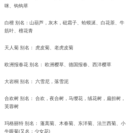
咪、钩钩草
白檀 别名：山葫芦，灰木，砒霜子、蛤蟆涎、白花茶、牛
筋叶、檀花青
天人菊 别名： 虎皮菊、老虎皮菊
欧洲报春花 别名： 欧洲樱草、德国报春、西洋樱草
大岩桐 别名： 六雪尼，落雪泥
合欢树 别名： 合欢，夜合树，马缨花，绒花树，扁担树，
芙蓉树
玛格丽特 别名： 蓬蒿菊、木春菊、东洋菊、法兰西菊、小
牛眼菊(又名：少女花)