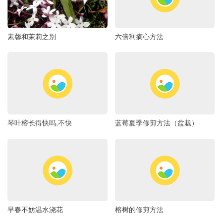
素馨和茉莉之别
六倍利摘心方法
琴叶榕长得快吗,不快
蓝莓夏季修剪方法（盆栽）
早春不妨温水浇花
榕树的修剪方法