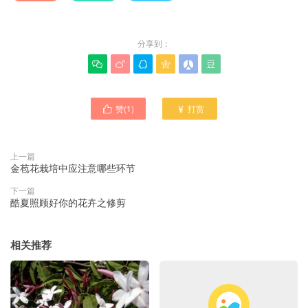
分享到：






赞(
1
)
打赏


上一篇
金苞花栽培中应注意哪些环节
下一篇
酷夏照顾好你的花卉之修剪
相关推荐