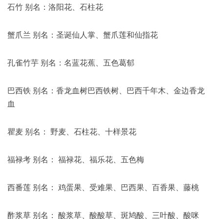
石竹 别名：洛阳花、石柱花
蟹爪兰 别名：圣诞仙人掌、蟹爪莲和仙指花
孔雀竹芋 别名：名蓝花蕉、五色葛郁
巴西铁 别名：香龙血树巴西铁树、巴西千年木、金边香龙
血
瞿麦 别名： 野麦、石柱花、十样景花
福禄考 别名： 福禄花、福乐花、五色梅
西番莲 别名： 鸡蛋果、受难果、巴西果、百香果、藤桃
酢浆草 别名： 酸浆草、酸酸草、斑鸠酸、三叶酸、酸咪