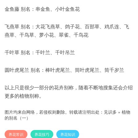
金鱼藤 别名：串金鱼、小叶金鱼花
飞燕草 别名：大花飞燕草、鸽子花、百部草、鸡爪连、飞
燕草、干鸟草、萝小花、翠雀、千鸟花
千叶草 别名：千叶兰、千叶吊兰
圆叶虎尾兰 别名：棒叶虎尾兰、筒叶虎尾兰、筒千岁兰
以上只是很少一部分的花卉别称，随着不断地搜集还会介绍
更多的植物别称。
图片均来自网络，若侵权则删除。转载请注明出处：
见识多
»
植物
的别名（一）
养花常识
养花技巧
养花知识