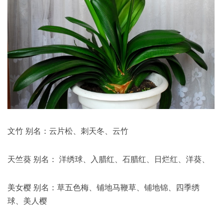
文竹 别名：云片松、刺天冬、云竹
天竺葵 别名： 洋绣球、入腊红、石腊红、日烂红、洋葵、
美女樱 别名：草五色梅、铺地马鞭草、铺地锦、四季绣
球、美人樱