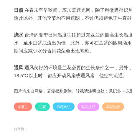
日照
在春末至早秋间，应加盖遮光网，除了稍微遮挡炽热
除此以外，其他季节均不用遮阴，不过仍须避免正午直射
浇水
台湾的夏季日间温度往往超过东亚兰的最高生长温度
水，至水由盆底流出为佳，此外，亦可在兰盆的四周洒水
期间应减少水分否则花朵会出现褐斑。
通风
通风良好的环境是兰花必要的生长条件之一，另外，
18.5℃以上时，都应开动风扇或通风扇，使空气流通。
图片均来自网络，若侵权则删除。转载请注明出处：
见识多
»
东
东亚兰
兰花
养花常识
养花技巧
养花知识
分享到：