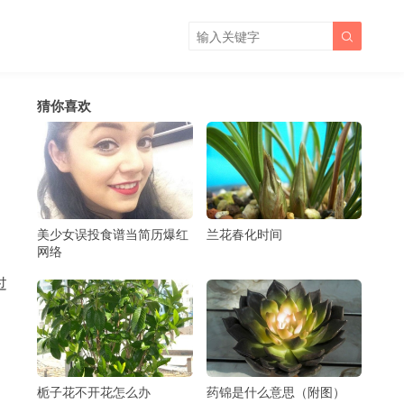

猜你喜欢
美少女误投食谱当简历爆红
兰花春化时间
网络
过
栀子花不开花怎么办
药锦是什么意思（附图）