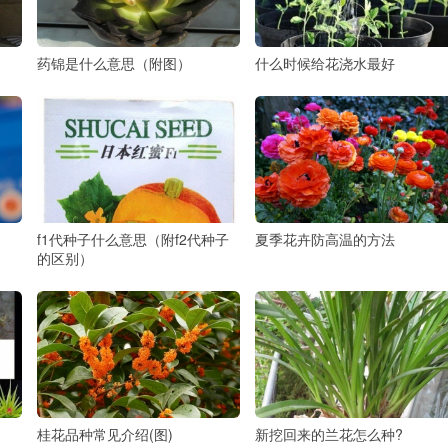
药锦是什么意思（附图）
什么时候给花浇水最好
f1代种子什么意思（附f2代种子
夏季花卉防高温的方法
的区别）
桂花品种常见介绍(图)
新挖回来的兰花怎么种?