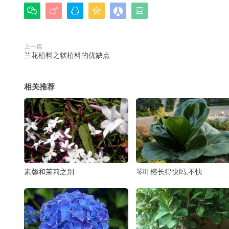






上一篇
兰花植料之软植料的优缺点
相关推荐
素馨和茉莉之别
琴叶榕长得快吗,不快