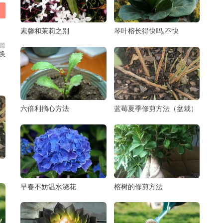
素馨和茉莉之别
琴叶榕长得快吗,不快
篇
换
六倍利摘心方法
蓝莓夏季修剪方法（盆栽）
早春不妨温水浇花
榕树的修剪方法