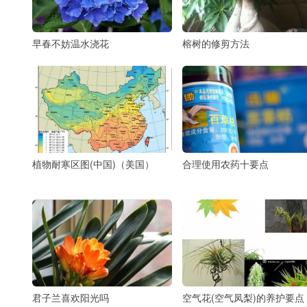
早春不妨温水浇花
榕树的修剪方法
植物耐寒区图(中国)（美国）
合理使用农药十要点
君子兰喜欢阳光吗
空气花(空气凤梨)的养护要点