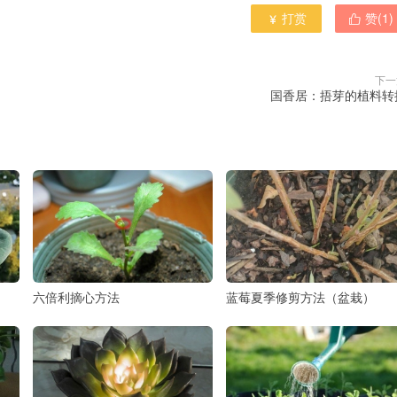
打赏
赞(
1
)


下一
国香居：捂芽的植料转
六倍利摘心方法
蓝莓夏季修剪方法（盆栽）