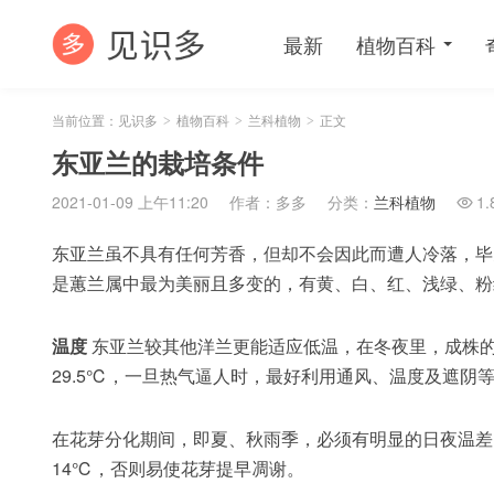
最新
植物百科
当前位置：
见识多
植物百科
兰科植物
正文
>
>
>
东亚兰的栽培条件
2021-01-09 上午11:20
作者：多多
分类：
兰科植物
1.

东亚兰虽不具有任何芳香，但却不会因此而遭人冷落，毕
是蕙兰属中最为美丽且多变的，有黄、白、红、浅绿、粉
温度
东亚兰较其他洋兰更能适应低温，在冬夜里，成株的
29.5℃，一旦热气逼人时，最好利用通风、温度及遮阴
在花芽分化期间，即夏、秋雨季，必须有明显的日夜温差
14℃，否则易使花芽提早凋谢。