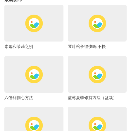
素馨和茉莉之别
琴叶榕长得快吗,不快
六倍利摘心方法
蓝莓夏季修剪方法（盆栽）