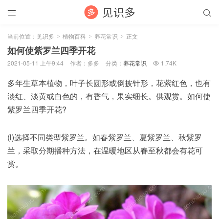


当前位置：
见识多
植物百科
养花常识
正文
>
>
>
如何使紫罗兰四季开花
2021-05-11 上午9:44
作者：多多
分类：
养花常识
1.74K

多年生草本植物，叶子长圆形或倒披针形，花紫红色，也有
淡红、淡黄或白色的，有香气，果实细长。供观赏。如何使
紫罗兰四季开花?
(l)选择不同类型紫罗兰。如春紫罗兰、夏紫罗兰、秋紫罗
兰，采取分期播种方法，在温暖地区从春至秋都会有花可
赏。