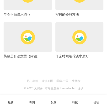
早春不妨温水浇花
榕树的修剪方法
药锦是什么意思（附图）
什么时候给花浇水最好
热门标签
建筑加固
零碳.中国
生物炭
© 2026
见识多
本站主题由
themebetter
提供
最新
奇闻
创意
科技
植物