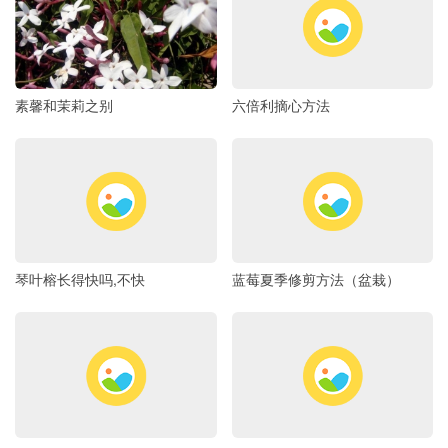
素馨和茉莉之别
六倍利摘心方法
琴叶榕长得快吗,不快
蓝莓夏季修剪方法（盆栽）