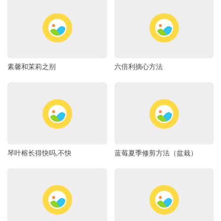
素馨和茉莉之别
六倍利摘心方法
琴叶榕长得快吗,不快
蓝莓夏季修剪方法（盆栽）