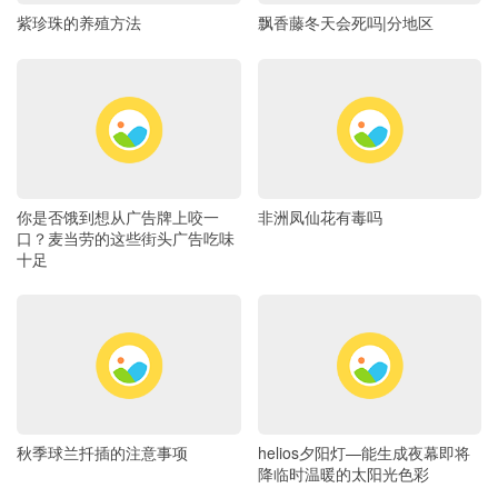
紫珍珠的养殖方法
飘香藤冬天会死吗|分地区
你是否饿到想从广告牌上咬一
非洲凤仙花有毒吗
口？麦当劳的这些街头广告吃味
十足
秋季球兰扦插的注意事项
helios夕阳灯—能生成夜幕即将
降临时温暖的太阳光色彩