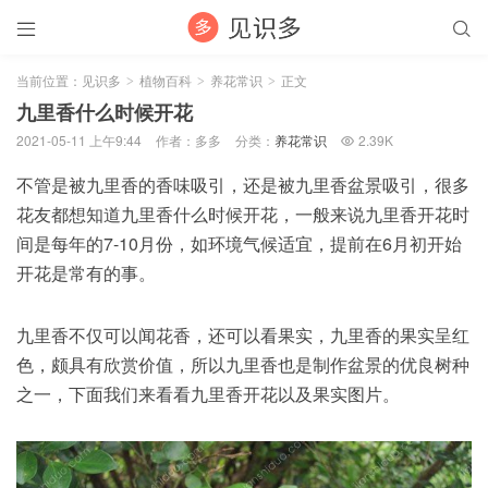


当前位置：
见识多
植物百科
养花常识
正文
>
>
>
九里香什么时候开花
2021-05-11 上午9:44
作者：多多
分类：
养花常识
2.39K

不管是被九里香的香味吸引，还是被九里香盆景吸引，很多
花友都想知道九里香什么时候开花，一般来说九里香开花时
间是每年的7-10月份，如环境气候适宜，提前在6月初开始
开花是常有的事。
九里香不仅可以闻花香，还可以看果实，九里香的果实呈红
色，颇具有欣赏价值，所以九里香也是制作盆景的优良树种
之一，下面我们来看看九里香开花以及果实图片。