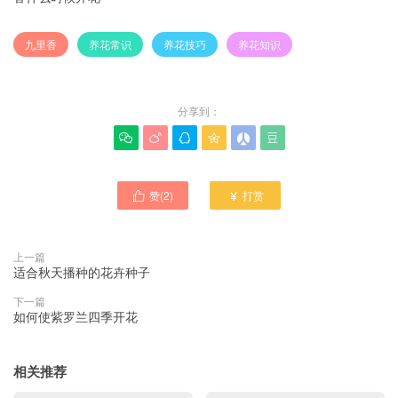
九里香
养花常识
养花技巧
养花知识
分享到：






赞(
2
)
打赏


上一篇
适合秋天播种的花卉种子
下一篇
如何使紫罗兰四季开花
相关推荐