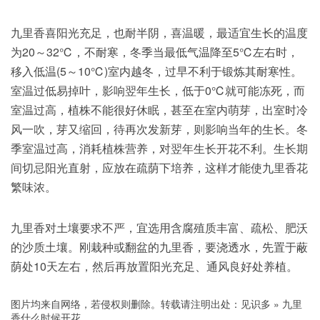
九里香喜阳光充足，也耐半阴，喜温暖，最适宜生长的温度
为20～32℃，不耐寒，冬季当最低气温降至5℃左右时，
移入低温(5～10℃)室内越冬，过早不利于锻炼其耐寒性。
室温过低易掉叶，影响翌年生长，低于0℃就可能冻死，而
室温过高，植株不能很好休眠，甚至在室内萌芽，出室时冷
风一吹，芽又缩回，待再次发新芽，则影响当年的生长。冬
季室温过高，消耗植株营养，对翌年生长开花不利。生长期
间切忌阳光直射，应放在疏荫下培养，这样才能使九里香花
繁味浓。
九里香对土壤要求不严，宜选用含腐殖质丰富、疏松、肥沃
的沙质土壤。刚栽种或翻盆的九里香，要浇透水，先置于蔽
荫处10天左右，然后再放置阳光充足、通风良好处养植。
图片均来自网络，若侵权则删除。转载请注明出处：
见识多
»
九里
香什么时候开花