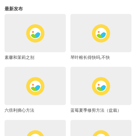
最新发布
素馨和茉莉之别
琴叶榕长得快吗,不快
六倍利摘心方法
蓝莓夏季修剪方法（盆栽）