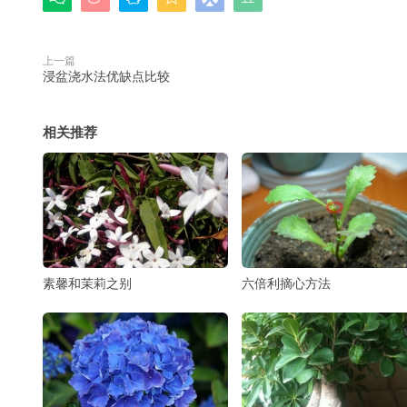
上一篇
浸盆浇水法优缺点比较
相关推荐
素馨和茉莉之别
六倍利摘心方法