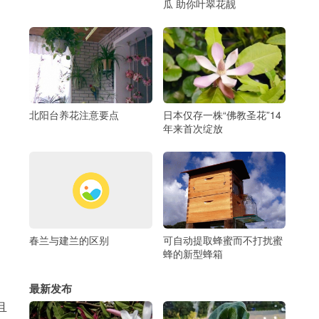
瓜 助你叶翠花靓
北阳台养花注意要点
日本仅存一株“佛教圣花”14
年来首次绽放
春兰与建兰的区别
可自动提取蜂蜜而不打扰蜜
蜂的新型蜂箱
最新发布
且