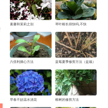
素馨和茉莉之别
琴叶榕长得快吗,不快
望
六倍利摘心方法
蓝莓夏季修剪方法（盆栽）
早春不妨温水浇花
榕树的修剪方法