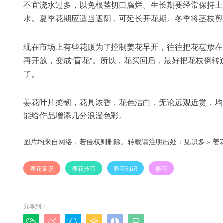
不宜浇水过多，以免根茎切口腐烂。生长期要经常保持土
水。夏季花期应适当遮阴，可延长开花期。冬季将茎枝剪
现在市场上有些花贩为了控制姜花早开，往往把花苞放在
再开放，变成“盲花”。所以，花买回后，最好把花枝倒
了。
姜花叶片柔韧，花具浓香，花色洁白，无论远观近赏，均
能给作品增添几分浪漫色彩。
图片均来自网络，若侵权则删除。转载请注明出处：
见识多
»
姜
养花常识
养花技巧
养花知识
姜花
分享到：





