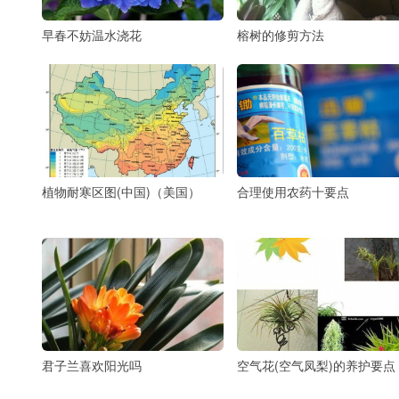
早春不妨温水浇花
榕树的修剪方法
植物耐寒区图(中国)（美国）
合理使用农药十要点
君子兰喜欢阳光吗
空气花(空气凤梨)的养护要点