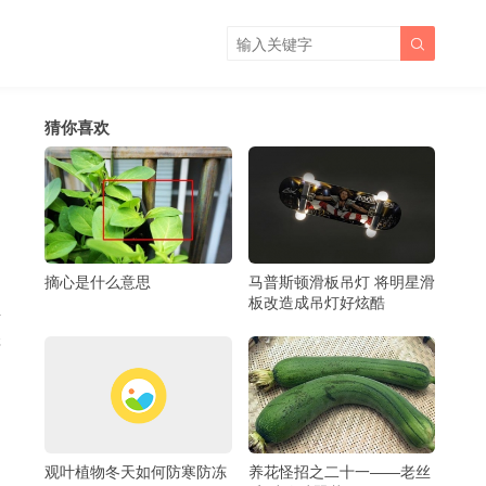

猜你喜欢
，
摘心是什么意思
马普斯顿滑板吊灯 将明星滑
板改造成吊灯好炫酷
主
湿
观叶植物冬天如何防寒防冻
养花怪招之二十一――老丝