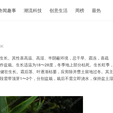
奇闻趣事
潮流科技
创意生活
周榜
最热
2K
生长。其性喜高温、高湿、半阴蔽环境，忌干旱、霜冻，喜疏
作盆栽。生长适温为18〜28度，冬季地上部分枯死。生长旺季
的健壮生长。霜后茎、叶逐渐枯萎，应剪除并壅土留地过冬。其
段需带顶芽1〜2个，分别盆栽，栽后不需立即浇水，保持盆土