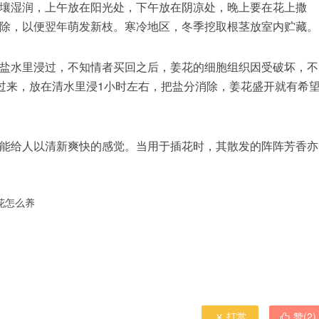
壤湿润，上午放在阳光处，下午放在阴凉处，晚上要在花上撒
除，以便翌年萌发新枝。寒冷地区，冬季挖取根茎放室内贮藏。
盐水里浸过，不知情者买回之后，姜花的细胞组织因受破坏，不
转过来，放在清水里浸1小时左右，把盐分消除，姜花盛开就有希
能给人以清新爽快的感觉。当用于插花时，其散发的阵阵芳香亦
花怎么养
打赏
赞(
2
)

