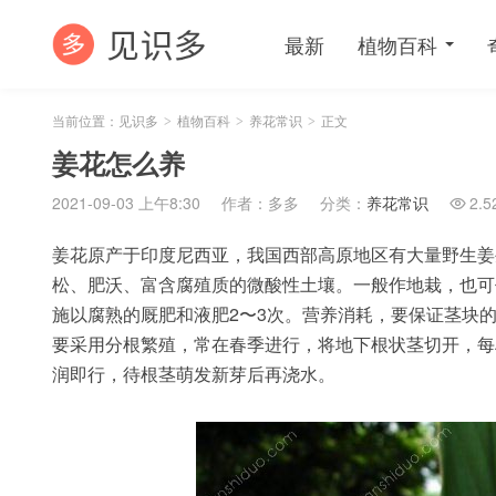
最新
植物百科
当前位置：
见识多
植物百科
养花常识
正文
>
>
>
姜花怎么养
2021-09-03 上午8:30
作者：多多
分类：
养花常识
2.5

姜花原产于印度尼西亚，我国西部高原地区有大量野生姜
松、肥沃、富含腐殖质的微酸性土壤。一般作地栽，也可
施以腐熟的厩肥和液肥2〜3次。营养消耗，要保证茎块
要采用分根繁殖，常在春季进行，将地下根状茎切开，每
润即行，待根茎萌发新芽后再浇水。