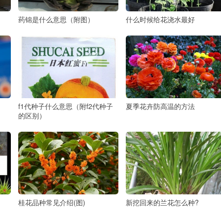
药锦是什么意思（附图）
什么时候给花浇水最好
f1代种子什么意思（附f2代种子
夏季花卉防高温的方法
的区别）
桂花品种常见介绍(图)
新挖回来的兰花怎么种?