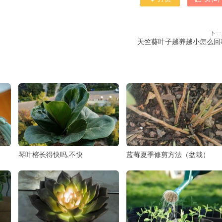
下一
天竺葵叶子越养越小怎么回
琴叶榕长得快吗,不快
蓝莓夏季修剪方法（盆栽）