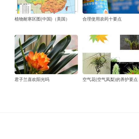
植物耐寒区图(中国)（美国）
合理使用农药十要点
君子兰喜欢阳光吗
空气花(空气凤梨)的养护要点