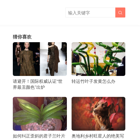

猜你喜欢
请避开！国际权威认证“世
转运竹叶子发黄怎么办
界最丑颜色”出炉
如何纠正歪斜的君子兰叶片
奥地利乡村旺星人的绝美写