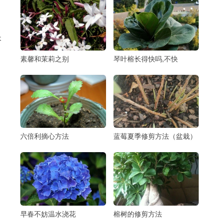
长
素馨和茉莉之别
琴叶榕长得快吗,不快
六倍利摘心方法
蓝莓夏季修剪方法（盆栽）
早春不妨温水浇花
榕树的修剪方法