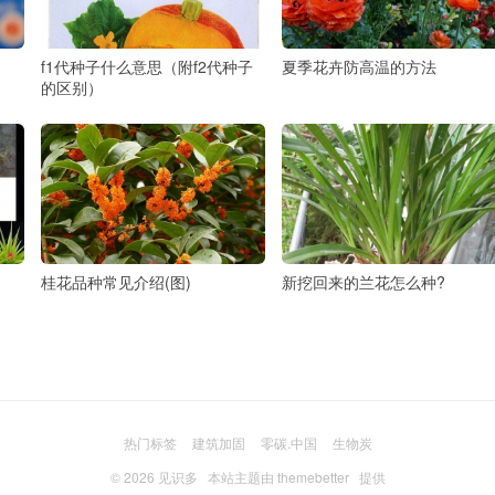
f1代种子什么意思（附f2代种子
夏季花卉防高温的方法
的区别）
桂花品种常见介绍(图)
新挖回来的兰花怎么种?
热门标签
建筑加固
零碳.中国
生物炭
© 2026
见识多
本站主题由
themebetter
提供