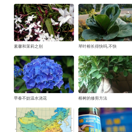
素馨和茉莉之别
琴叶榕长得快吗,不快
早春不妨温水浇花
榕树的修剪方法