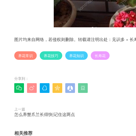
图片均来自网络，若侵权则删除。转载请注明出处：
见识多
»
长
养花常识
养花技巧
养花知识
长寿花
分享到：






上一篇
怎么养蟹爪兰长得快|记住这两点
相关推荐