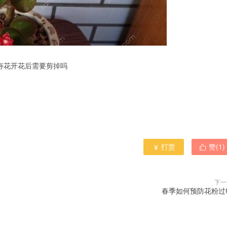
寿花开花后需要剪掉吗
打赏
赞(
1
)


下一
春季如何预防花粉过