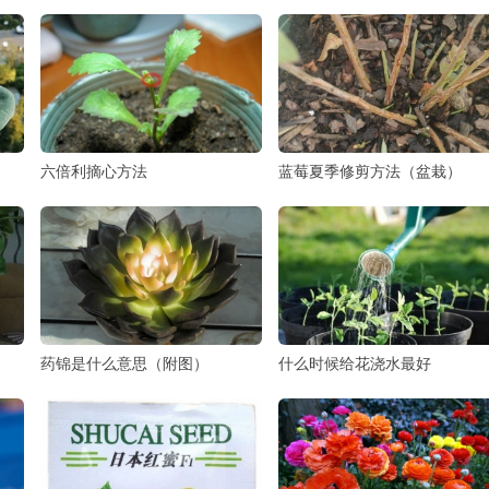
六倍利摘心方法
蓝莓夏季修剪方法（盆栽）
药锦是什么意思（附图）
什么时候给花浇水最好