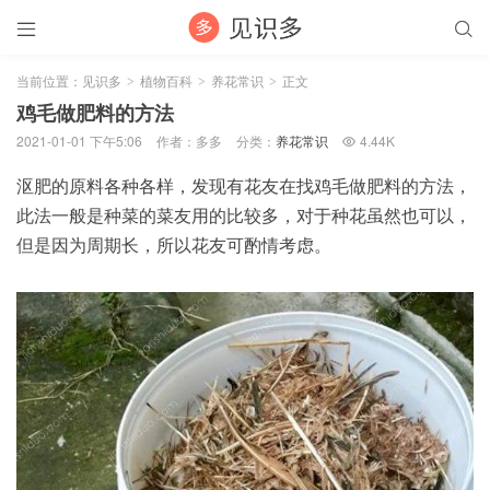


当前位置：
见识多
植物百科
养花常识
正文
>
>
>
鸡毛做肥料的方法
2021-01-01 下午5:06
作者：多多
分类：
养花常识
4.44K

沤肥的原料各种各样，发现有花友在找鸡毛做肥料的方法，
此法一般是种菜的菜友用的比较多，对于种花虽然也可以，
但是因为周期长，所以花友可酌情考虑。