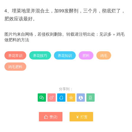
4、埋菜地里并混合土，加99发酵剂，三个月，彻底烂了，
肥效应该最好。
图片均来自网络，若侵权则删除。转载请注明出处：
见识多
»
鸡毛
做肥料的方法
养花常识
养花技巧
养花知识
肥料
鸡毛
鸡毛肥料
分享到：






赞(
2
)
打赏

