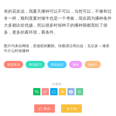
有的花友说，我夏天播种可以不可以，当然可以，不够和过
冬一样，顺利度夏对矮牛也是一个考验，现在因为播种条件
大多都比价优越，所以很多时候种子的播种期都宽松了很
多，更多的看环境，看条件。
图片均来自网络，若侵权则删除。转载请注明出处：
见识多
»
矮牵
牛什么时候播种
养花常识
养花技巧
养花知识
播种
矮牵牛
分享到：






赞(
2
)
打赏

