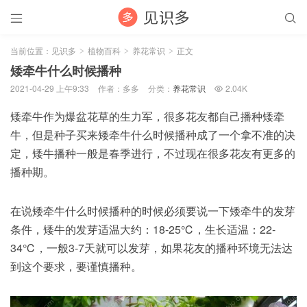


当前位置：
见识多
植物百科
养花常识
正文
>
>
>
矮牵牛什么时候播种
2021-04-29 上午9:33
作者：多多
分类：
养花常识
2.04K

矮牵牛作为爆盆花草的生力军，很多花友都自己播种矮牵
牛，但是种子买来矮牵牛什么时候播种成了一个拿不准的决
定，矮牛播种一般是春季进行，不过现在很多花友有更多的
播种期。
在说矮牵牛什么时候播种的时候必须要说一下矮牵牛的发芽
条件，矮牛的发芽适温大约：18-25℃，生长适温：22-
34℃，一般3-7天就可以发芽，如果花友的播种环境无法达
到这个要求，要谨慎播种。