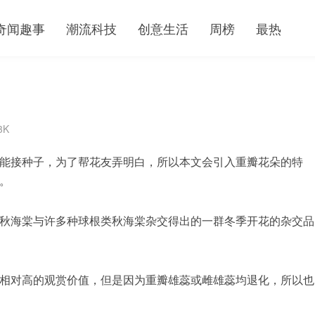
奇闻趣事
潮流科技
创意生活
周榜
最热
3K
能接种子，为了帮花友弄明白，所以本文会引入重瓣花朵的特
。
秋海棠与许多种球根类秋海棠杂交得出的一群冬季开花的杂交品
相对高的观赏价值，但是因为重瓣雄蕊或雌雄蕊均退化，所以也