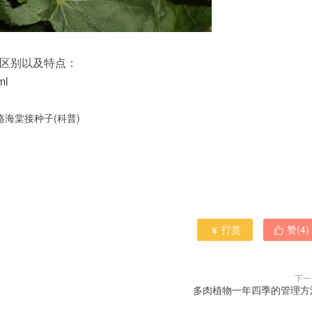
区别以及特点：
ml
格海棠接种子(科普)
打赏
赞(
4
)


下一
多肉植物一年四季的管理方