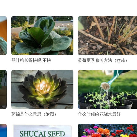
琴叶榕长得快吗,不快
蓝莓夏季修剪方法（盆栽）
药锦是什么意思（附图）
什么时候给花浇水最好