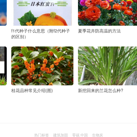
f1代种子什么意思（附f2代种子
夏季花卉防高温的方法
的区别）
桂花品种常见介绍(图)
新挖回来的兰花怎么种?
热门标签
建筑加固
零碳.中国
生物炭