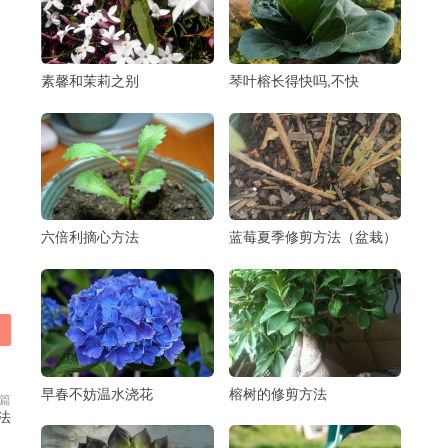
素馨和茉莉之别
琴叶榕长得快吗,不快
六倍利摘心方法
蓝莓夏季修剪方法（盆栽）
早春不妨温水浇花
榕树的修剪方法
篇
法