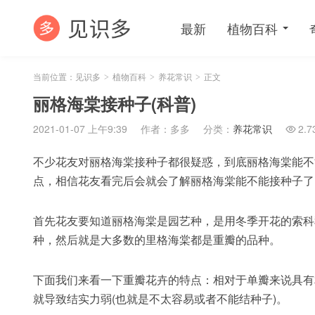
最新
植物百科
当前位置：
见识多
植物百科
养花常识
正文
>
>
>
丽格海棠接种子(科普)
2021-01-07 上午9:39
作者：多多
分类：
养花常识
2.7

不少花友对丽格海棠接种子都很疑惑，到底丽格海棠能不
点，相信花友看完后会就会了解丽格海棠能不能接种子了
首先花友要知道丽格海棠是园艺种，是用冬季开花的索科
种，然后就是大多数的里格海棠都是重瓣的品种。
下面我们来看一下重瓣花卉的特点：相对于单瓣来说具有
就导致结实力弱(也就是不太容易或者不能结种子)。