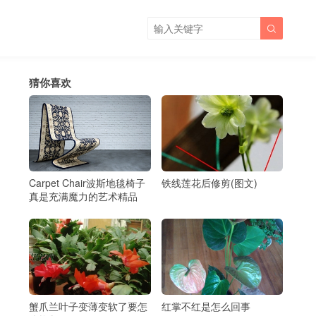

猜你喜欢
Carpet Chair波斯地毯椅子
铁线莲花后修剪(图文)
真是充满魔力的艺术精品
蟹爪兰叶子变薄变软了要怎
红掌不红是怎么回事