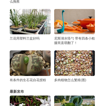
么挽救
兰花用塑料兰盆好吗
尼斯湖水怪勺 带有四条小粗
腿简直萌翻了！
有条件的生石花自花授粉
多肉植物怎么繁殖(图)
最新发布