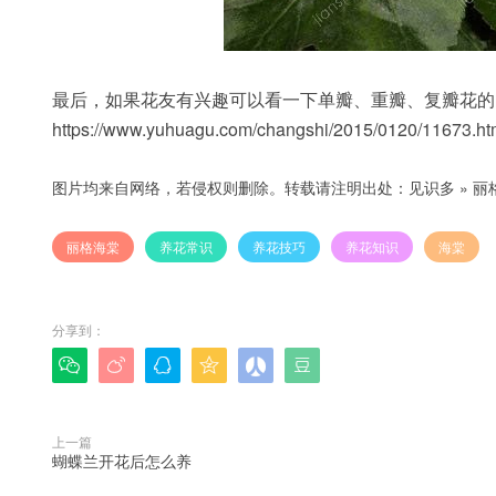
最后，如果花友有兴趣可以看一下单瓣、重瓣、复瓣花的
https://www.yuhuagu.com/changshi/2015/0120/11673.ht
图片均来自网络，若侵权则删除。转载请注明出处：
见识多
»
丽
丽格海棠
养花常识
养花技巧
养花知识
海棠
分享到：






上一篇
蝴蝶兰开花后怎么养