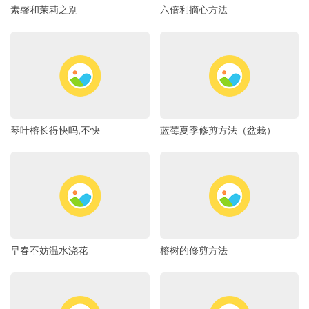
素馨和茉莉之别
六倍利摘心方法
琴叶榕长得快吗,不快
蓝莓夏季修剪方法（盆栽）
早春不妨温水浇花
榕树的修剪方法