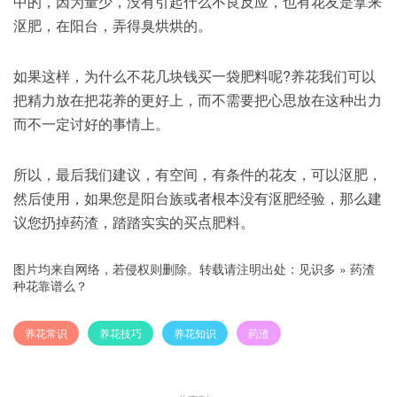
中的，因为量少，没有引起什么不良反应，也有花友是拿来
沤肥，在阳台，弄得臭烘烘的。
如果这样，为什么不花几块钱买一袋肥料呢?养花我们可以
把精力放在把花养的更好上，而不需要把心思放在这种出力
而不一定讨好的事情上。
所以，最后我们建议，有空间，有条件的花友，可以沤肥，
然后使用，如果您是阳台族或者根本没有沤肥经验，那么建
议您扔掉药渣，踏踏实实的买点肥料。
图片均来自网络，若侵权则删除。转载请注明出处：
见识多
»
药渣
种花靠谱么？
养花常识
养花技巧
养花知识
药渣