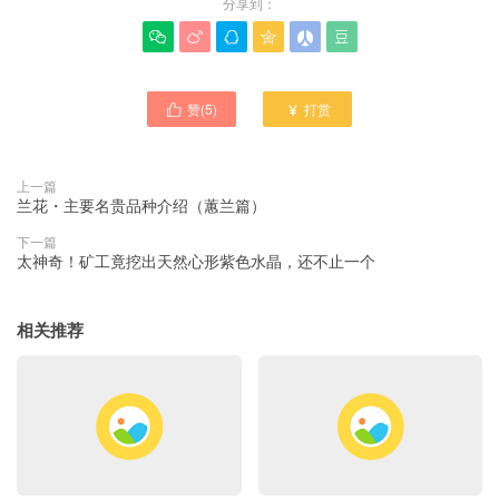
分享到：






赞(
5
)
打赏


上一篇
兰花・主要名贵品种介绍（蕙兰篇）
下一篇
太神奇！矿工竟挖出天然心形紫色水晶，还不止一个
相关推荐