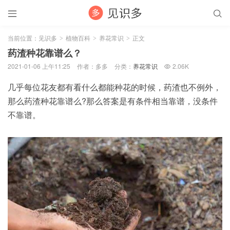


当前位置：
见识多
植物百科
养花常识
正文
>
>
>
药渣种花靠谱么？
2021-01-06 上午11:25
作者：多多
分类：
养花常识
2.06K

几乎每位花友都有看什么都能种花的时候，药渣也不例外，
那么药渣种花靠谱么?那么答案是有条件相当靠谱，没条件
不靠谱。