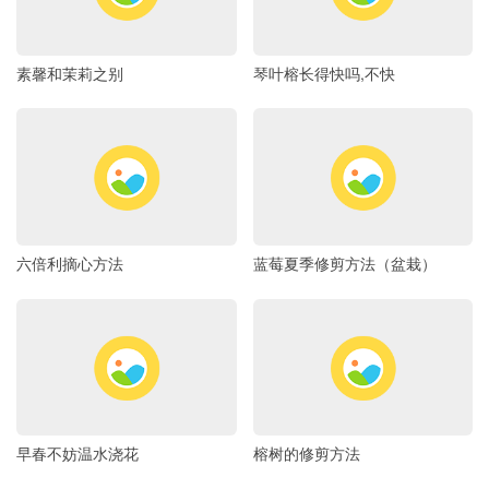
素馨和茉莉之别
琴叶榕长得快吗,不快
六倍利摘心方法
蓝莓夏季修剪方法（盆栽）
早春不妨温水浇花
榕树的修剪方法