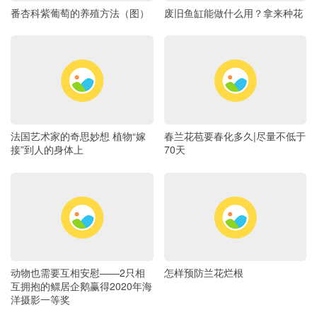
番杏科紫葡萄的养殖方法（图）
废旧鱼缸能做什么用？拿来种花
法国艺术家的奇思妙想 植物“嫁
春兰花苞要春化多久|尽量不低于
接”到人的身体上
70天
动物也需要互相安慰——2只相
怎样预防兰花烂根
互拥抱的鳏居企鹅赢得2020年海
洋摄影一等奖