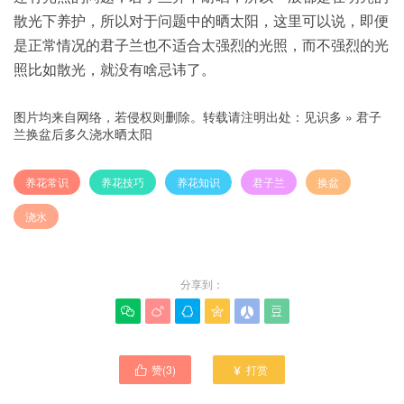
散光下养护，所以对于问题中的晒太阳，这里可以说，即便
是正常情况的君子兰也不适合太强烈的光照，而不强烈的光
照比如散光，就没有啥忌讳了。
图片均来自网络，若侵权则删除。转载请注明出处：
见识多
»
君子
兰换盆后多久浇水晒太阳
养花常识
养花技巧
养花知识
君子兰
换盆
浇水
分享到：






赞(
3
)
打赏

