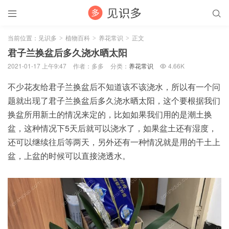


当前位置：
见识多
植物百科
养花常识
正文
>
>
>
君子兰换盆后多久浇水晒太阳
2021-01-17 上午9:47
作者：多多
分类：
养花常识
4.66K

不少花友给君子兰换盆后不知道该不该浇水，所以有一个问
题就出现了君子兰换盆后多久浇水晒太阳，这个要根据我们
换盆所用新土的情况来定的，比如如果我们用的是潮土换
盆，这种情况下5天后就可以浇水了，如果盆土还有湿度，
还可以继续往后等两天，另外还有一种情况就是用的干土上
盆，上盆的时候可以直接浇透水。