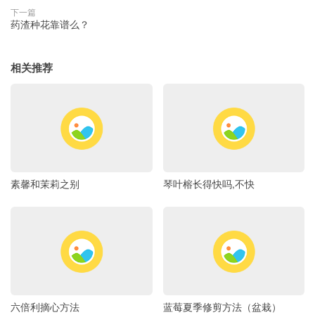
下一篇
药渣种花靠谱么？
相关推荐
素馨和茉莉之别
琴叶榕长得快吗,不快
六倍利摘心方法
蓝莓夏季修剪方法（盆栽）