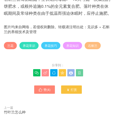
饼肥水，或根外追施0.1%的全元素复合肥。落叶种类在休
眠期间及常绿种类在由于低温而强迫休眠时，应停止施肥。
图片均来自网络，若侵权则删除。转载请注明出处：
见识多
»
石斛
兰的养殖技术及管理
兰花
养花常识
养花技巧
养花知识
石斛兰
分享到：






赞(
4
)
打赏


上一篇
竹叶兰怎么种