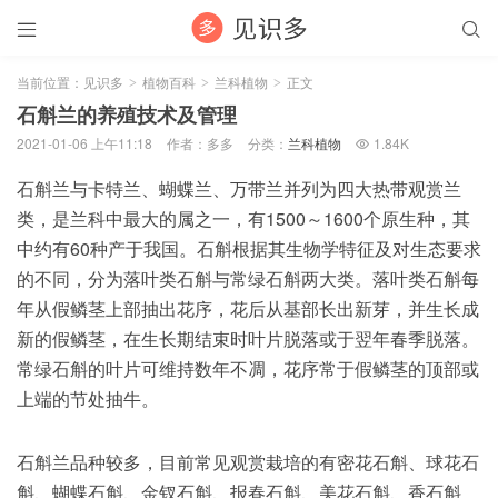


当前位置：
见识多
植物百科
兰科植物
正文
>
>
>
石斛兰的养殖技术及管理
2021-01-06 上午11:18
作者：多多
分类：
兰科植物
1.84K

石斛兰与卡特兰、蝴蝶兰、万带兰并列为四大热带观赏兰
类，是兰科中最大的属之一，有1500～1600个原生种，其
中约有60种产于我国。石斛根据其生物学特征及对生态要求
的不同，分为落叶类石斛与常绿石斛两大类。落叶类石斛每
年从假鳞茎上部抽出花序，花后从基部长出新芽，并生长成
新的假鳞茎，在生长期结束时叶片脱落或于翌年春季脱落。
常绿石斛的叶片可维持数年不凋，花序常于假鳞茎的顶部或
上端的节处抽牛。
石斛兰品种较多，目前常见观赏栽培的有密花石斛、球花石
斛、蝴蝶石斛、金钗石斛、报春石斛、美花石斛、香石斛