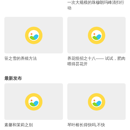
一次大规模的珠穆朗玛峰清扫行
动
笹之雪的养殖方法
养花怪招之十八―― 试试，肥肉
喂得昙花开
最新发布
素馨和茉莉之别
琴叶榕长得快吗,不快