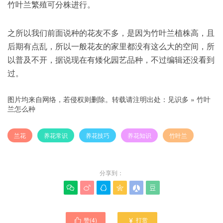
竹叶兰繁殖可分株进行。
之所以我们前面说种的花友不多，是因为竹叶兰植株高，且
后期有点乱，所以一般花友的家里都没有这么大的空间，所
以普及不开，据说现在有矮化园艺品种，不过编辑还没看到
过。
图片均来自网络，若侵权则删除。转载请注明出处：
见识多
»
竹叶
兰怎么种
兰花
养花常识
养花技巧
养花知识
竹叶兰
分享到：






赞(
4
)
打赏

