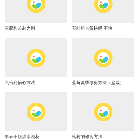
素馨和茉莉之别
琴叶榕长得快吗,不快
六倍利摘心方法
蓝莓夏季修剪方法（盆栽）
早春不妨温水浇花
榕树的修剪方法