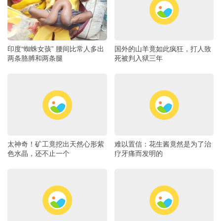
印度“蜘蛛女孩” 腰间比常人多出
国外的山羊竟如此疯狂，打人致
两条胳膊和两条腿
死被判入狱三年
太神奇！矿工竟挖出天然心形紫
难以置信：花生酱竟然是为了治
色水晶，还不止一个
疗牙痛而发明的