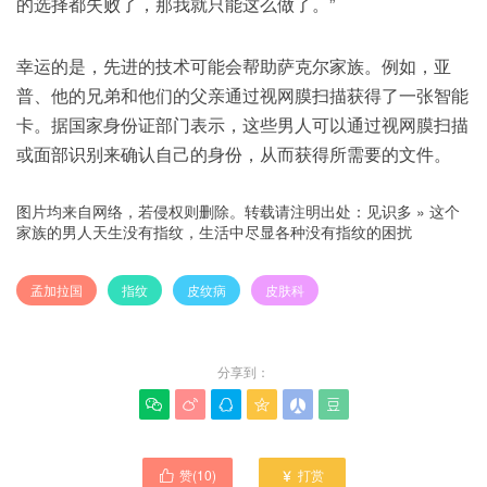
的选择都失败了，那我就只能这么做了。”
幸运的是，先进的技术可能会帮助萨克尔家族。例如，亚
普、他的兄弟和他们的父亲通过视网膜扫描获得了一张智能
卡。据国家身份证部门表示，这些男人可以通过视网膜扫描
或面部识别来确认自己的身份，从而获得所需要的文件。
图片均来自网络，若侵权则删除。转载请注明出处：
见识多
»
这个
家族的男人天生没有指纹，生活中尽显各种没有指纹的困扰
孟加拉国
指纹
皮纹病
皮肤科
分享到：






赞(
10
)
打赏

