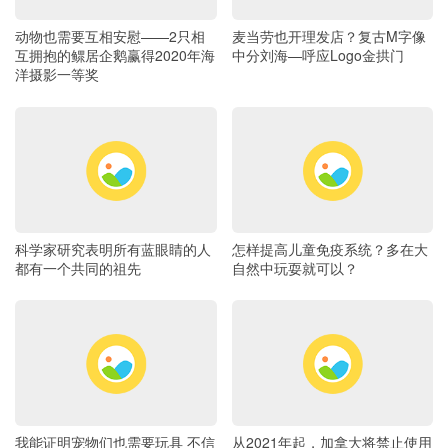
动物也需要互相安慰——2只相
麦当劳也开理发店？复古M字像
互拥抱的鳏居企鹅赢得2020年海
中分刘海—呼应Logo金拱门
洋摄影一等奖
科学家研究表明所有蓝眼睛的人
怎样提高儿童免疫系统？多在大
都有一个共同的祖先
自然中玩耍就可以？
我能证明宠物们也需要玩具 不信
从2021年起，加拿大将禁止使用