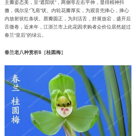
主瓣姿态美，呈“遮阳状”，两侧萼左右平伸，显得精神抖
擞，偶尔呈“飞肩”状。内轮花瓣厚实，为观音兜捧心，捧心
内放射状红条状。唇瓣圆正，为刘活舌，舒展放宕，盛开后
舌微卷，近来年，江浙兰市上此花因求购者众价位居然超过
春兰“皇后”的绿云。
春兰老八种赏析8［桂圆梅］