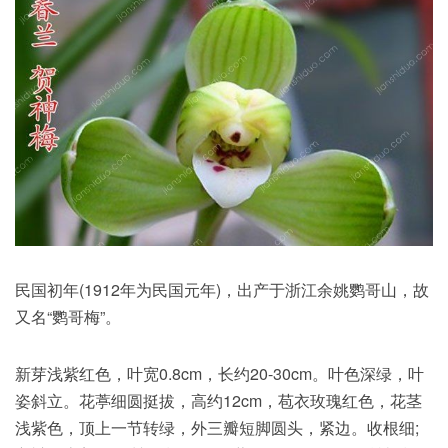
民国初年(1912年为民国元年)，出产于浙江余姚鹦哥山，故
又名“鹦哥梅”。
新芽浅紫红色，叶宽0.8cm，长约20-30cm。叶色深绿，叶
姿斜立。花葶细圆挺拔，高约12cm，苞衣玫瑰红色，花茎
浅紫色，顶上一节转绿，外三瓣短脚圆头，紧边。收根细;