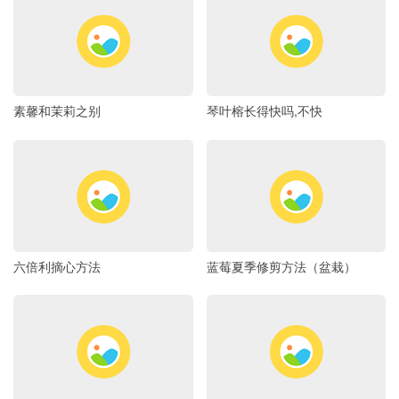
素馨和茉莉之别
琴叶榕长得快吗,不快
六倍利摘心方法
蓝莓夏季修剪方法（盆栽）