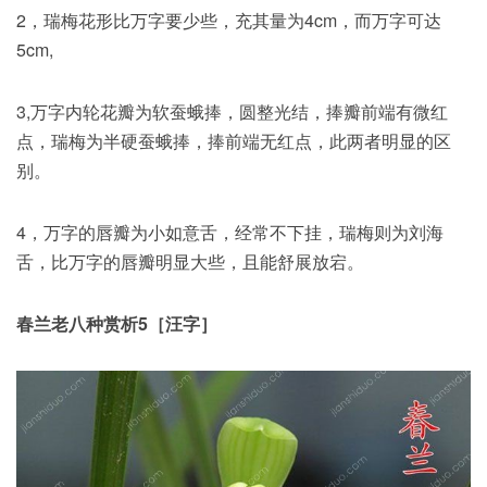
2，瑞梅花形比万字要少些，充其量为4cm，而万字可达
5cm,
3,万字内轮花瓣为软蚕蛾捧，圆整光结，捧瓣前端有微红
点，瑞梅为半硬蚕蛾捧，捧前端无红点，此两者明显的区
别。
4，万字的唇瓣为小如意舌，经常不下挂，瑞梅则为刘海
舌，比万字的唇瓣明显大些，且能舒展放宕。
春兰老八种赏析5［汪字］