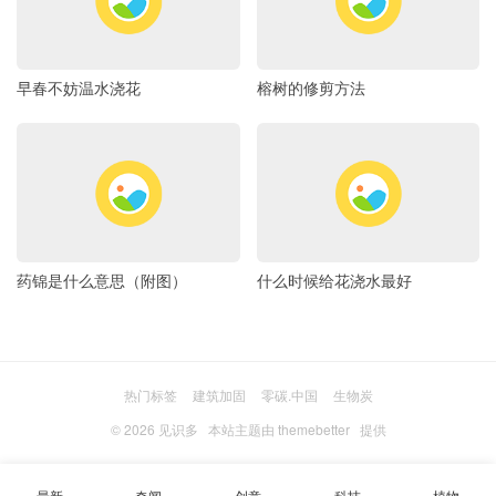
早春不妨温水浇花
榕树的修剪方法
药锦是什么意思（附图）
什么时候给花浇水最好
热门标签
建筑加固
零碳.中国
生物炭
© 2026
见识多
本站主题由
themebetter
提供
最新
奇闻
创意
科技
植物