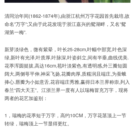
清同治年间(1862-1874年),由浙江杭州万字花园首先栽培,故
命名”万字”;又由于此花发现于浙江嘉兴的鸳湖畔，又名”鸳
湖第一梅”.
新芽淡绿色，微有紫晕，叶长25-28cm,叶幅中部宽,叶色深
绿,新叶有光泽,叶质厚,叶脉深,叶姿斜立,间有半垂,曲线优美.
花葶浑圆挺拔,高达16cm,苞叶淡紫色,有透明感,外三瓣短圆
阔大,两侧萼平伸,神采飞扬,花瓣肉厚,质糯润且端庄,为蚕蛾
捧心.唇瓣为小如意舌,花容端庄秀雅,赢得日本兰界称崇,列入
春兰“四大天王”。江浙兰界一度有人以瑞梅冒充万字，现将
两者的花艺加鉴别：
1，瑞梅的花葶短于万字，高约10CM，万字花茎顶上一节
转绿，瑞梅顶上一节显得更红。