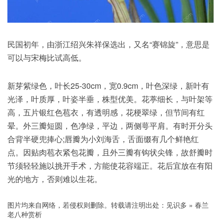
民国初年，由浙江绍兴朱祥保选出，又名“赛锦旋”，意思是
可以与宋梅比试高低。
新芽紫绿色，叶长25-30cm，宽0.9cm，叶色深绿，新叶有
光泽，叶质厚，叶姿半垂，株型优美。花葶细长，与叶架等
高，五片银红色苞衣，有透明感，花梗翠绿，但节间有红
晕。外三瓣短圆，色净绿，平边，两侧萼平肩。有时开分头
合背半硬兜捧心;唇瓣为小刘海舌，舌面缀有几个鲜艳红
点。因贴肉苞衣紧包花瓣，且外三瓣有钩状尖锋，故舒瓣时
节须轻轻施以挑开手术，方能使花容端正。花后宜放在有阳
光的地方，否则难以生花。
图片均来自网络，若侵权则删除。转载请注明出处：
见识多
»
春兰
老八种赏析