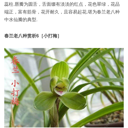
蕊柱.唇瓣为圆舌，舌面缀有淡淡的红点，花色翠绿，花品
端正，富有筋骨，花开耐久，且容易起花.堪为春兰老八种
中水仙瓣的典型.
春兰老八种赏析6［小打梅］