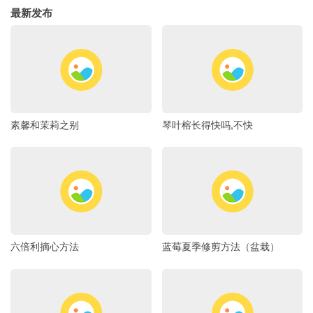
最新发布
素馨和茉莉之别
琴叶榕长得快吗,不快
六倍利摘心方法
蓝莓夏季修剪方法（盆栽）