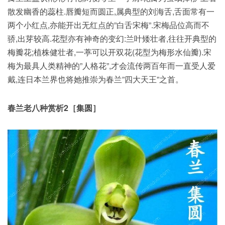
散发幽香的蕊柱.唇瓣短而圆正,属典型的刘海舌,舌面常有一
两个小红点,亦能开出无红点的”白舌宋梅”.宋梅品位高而不
骄,出芽较高.花型亦有神奇的变幻:兰叶矮壮者,往往开典型的
梅瓣花;植株健壮者,一葶可以开双花(花型为梅形水仙瓣).宋
梅为最具人类精神的”人格花”,才会流传两百年而一直受人爱
戴,连日本兰界也将她推崇为春兰”四大天王”之首。
春兰老八种赏析2［集圆］