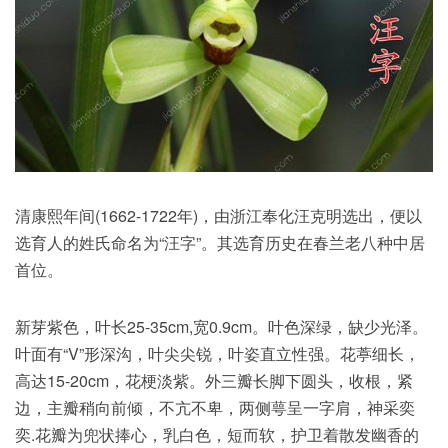
清康熙年间(1662-1722年)，由浙江奉化汪克明选出，便以
选育人的姓氏命名为“汪字”。其选育历史在春兰老八种中居
首位。
新芽紫色，叶长25-35cm,宽0.9cm。叶色深绿，缺少光泽。
叶面有“V”形深沟，叶尖尖锐，叶姿直立性强。花葶细长，
高达15-20cm，花梗淡紫。外三瓣长脚下圆头，收根，紧
边，主瓣稍向前倾，不亢不卑，两侧萼呈一字肩，神采奕
奕.花瓣为兜状捧心，乳白色，短而软，护卫着散发幽香的