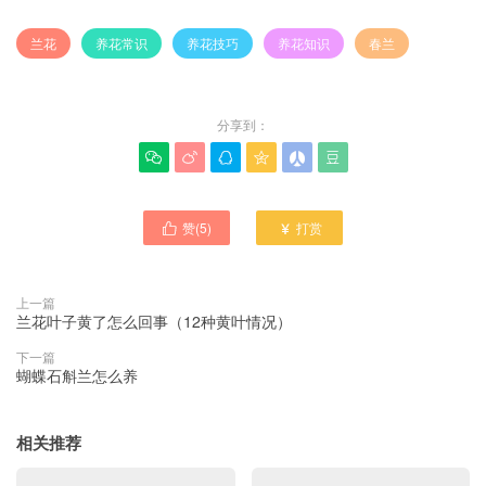
兰花
养花常识
养花技巧
养花知识
春兰
分享到：






赞(
5
)
打赏


上一篇
兰花叶子黄了怎么回事（12种黄叶情况）
下一篇
蝴蝶石斛兰怎么养
相关推荐