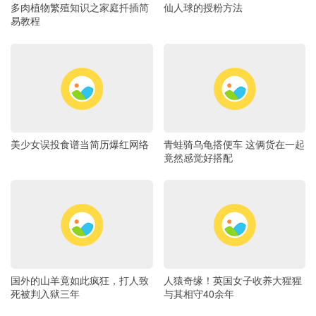
多肉植物繁殖知识之家庭扦插简
仙人球的授粉方法
易教程
美少女误投食谱当简历爆红网络
青蛙骑乌龟搭便车 这俩货在一起
竟然感觉好搭配
国外的山羊竟如此疯狂，打人致
人猿奇缘！英国女子收养大猩猩
死被判入狱三年
与其相守40余年