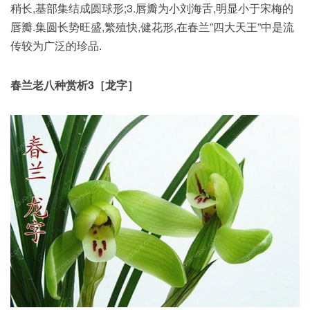
稍长,基部集结成圆球形;3.唇瓣为小刘海舌,明显小于宋梅的
唇瓣.集圆长势旺盛,繁殖快,健花形,在春兰”四大天王”中是流
传较为广泛的珍品.
春兰老八种赏析3［龙字］