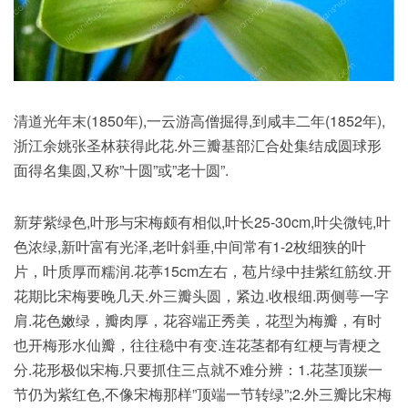
清道光年末(1850年),一云游高僧掘得,到咸丰二年(1852年),
浙江余姚张圣林获得此花.外三瓣基部汇合处集结成圆球形
面得名集圆,又称”十圆”或”老十圆”.
新芽紫绿色,叶形与宋梅颇有相似,叶长25-30cm,叶尖微钝,叶
色浓绿,新叶富有光泽,老叶斜垂,中间常有1-2枚细狭的叶
片，叶质厚而糯润.花葶15cm左右，苞片绿中挂紫红筋纹.开
花期比宋梅要晚几天.外三瓣头圆，紧边.收根细.两侧萼一字
肩.花色嫩绿，瓣肉厚，花容端正秀美，花型为梅瓣，有时
也开梅形水仙瓣，往往稳中有变.连花茎都有红梗与青梗之
分.花形极似宋梅.只要抓住三点就不难分辨：1.花茎顶羰一
节仍为紫红色,不像宋梅那样”顶端一节转绿”;2.外三瓣比宋梅