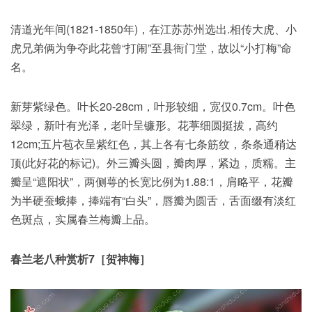
清道光年间(1821-1850年)，在江苏苏州选出.相传大虎、小
虎兄弟俩为争夺此花曾“打闹”至县衙门堂，故以“小打梅”命
名。
新芽紫绿色。叶长20-28cm，叶形较细，宽仅0.7cm。叶色
翠绿，新叶有光泽，老叶呈镰形。花葶细圆挺拔，高约
12cm;五片苞衣呈紫红色，其上各有七条筋纹，条条通稍达
顶(此好花的标记)。外三瓣头圆，瓣肉厚，紧边，质糯。主
瓣呈“遮阳状”，两侧萼的长宽比例为1.88:1，肩略平，花瓣
为半硬蚕蛾捧，捧端有“白头”，唇瓣为圆舌，舌面缀有淡红
色斑点，实属春兰梅瓣上品。
春兰老八种赏析7［贺神梅］