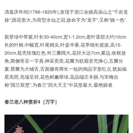
清嘉庆年间(1796-1820年),发现于浙江余姚高庙山之”千岩龙
脉”;因花形大,为荷型水仙之冠,故命字为”龙字”,又称”姚一色”.
新芽绿中带紫,叶长30-40cm,宽1-1.2cm,老叶茎部大约10cm
长的叶柄,中幅宽,叶尾稍尖,叶姿半垂.花葶细长挺拔,高15-
20cm,苞壳玫瑰红色.外三瓣阔大,花径大达7cm,紧边,收根放
角,两侧萼呈一字肩,神采奕奕,花瓣为软观音兜捧心,五瓣分
窠.唇瓣为大铺舌,舌面缀有两长一短的倒品字形红点.犹如福
星高照.兆瑞呈祥,花色鲜嫩翠绿,花品端庄丰丽,与宋梅合
称”国兰双壁”,为春兰”四大天王”中花形最大.最艳丽者.
春兰老八种赏析4［万字］