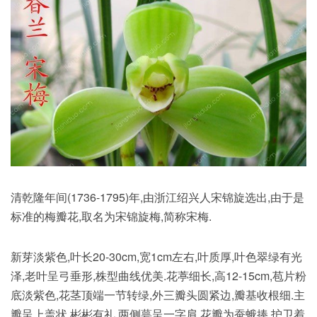
清乾隆年间(1736-1795)年,由浙江绍兴人宋锦旋选出,由于是
标准的梅瓣花,取名为宋锦旋梅,简称宋梅.
新芽淡紫色,叶长20-30cm,宽1cm左右,叶质厚,叶色翠绿有光
泽,老叶呈弓垂形,株型曲线优美.花葶细长,高12-15cm,苞片粉
底淡紫色,花茎顶端一节转绿,外三瓣头圆紧边,瓣基收根细.主
瓣呈上盖状,彬彬有礼,两侧萼呈一字肩.花瓣为蚕蛾捧,护卫着