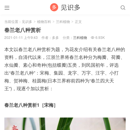


当前位置：
见识多
植物百科
兰科植物
正文
>
>
>
春兰老八种赏析
2021-01-11 上午9:43
作者：多多
分类：
兰科植物
6.93K

本文以春兰老八种赏析为题，为花友介绍有关春兰老八种的
资料，自清代以来，江浙兰界将春兰名种分为梅瓣、荷瓣、
水仙瓣、素心和奇种(包括蝶瓣)五类，到民国初年，评选
出“春兰老八种”：宋梅、集园、龙字、万字、汪字、小打
梅、贺神梅、桂圆梅(日本兰界称前四种为“春兰四大天
王”)，现逐个加以赏析：
春兰老八种赏析1［宋梅］