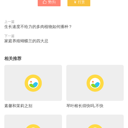
赞(
5
)
打赏


上一篇
生长速度不给力的多肉植物如何播种？
下一篇
家庭养殖蝴蝶兰的四大忌
相关推荐
素馨和茉莉之别
琴叶榕长得快吗,不快