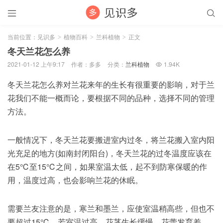


当前位置：
见识多
植物百科
兰科植物
正文
>
>
>
冬天兰花怎么养
2021-01-12 上午9:17
作者：多多
分类：
兰科植物
1.94K

冬天兰花怎么养对兰花来年的生长有很重要的影响，对于兰
花我们不能一概而论，要根据不同的品种，选择不同的管理
方法。
一般情况下，冬天兰花要搬进室内过冬，将兰花搬入室内阳
光充足的地方(如南封闭阳台)，冬天兰花的过冬温度应该在
在5℃至15℃之间，如果室温太低，起不到防寒保暖的作
用，温度过高，也会影响兰花的休眠。
需要兰友注意的是，寒兰和墨兰，应使室温稍高些，但也不
要超过15℃。若室温过高，花茎生长缓慢，花蕾发育差，