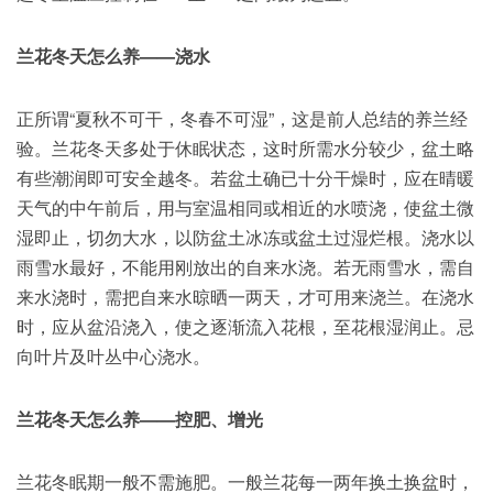
兰花冬天怎么养——浇水
正所谓“夏秋不可干，冬春不可湿”，这是前人总结的养兰经
验。兰花冬天多处于休眠状态，这时所需水分较少，盆土略
有些潮润即可安全越冬。若盆土确已十分干燥时，应在晴暖
天气的中午前后，用与室温相同或相近的水喷浇，使盆土微
湿即止，切勿大水，以防盆土冰冻或盆土过湿烂根。浇水以
雨雪水最好，不能用刚放出的自来水浇。若无雨雪水，需自
来水浇时，需把自来水晾晒一两天，才可用来浇兰。在浇水
时，应从盆沿浇入，使之逐渐流入花根，至花根湿润止。忌
向叶片及叶丛中心浇水。
兰花冬天怎么养——控肥、增光
兰花冬眠期一般不需施肥。一般兰花每一两年换土换盆时，