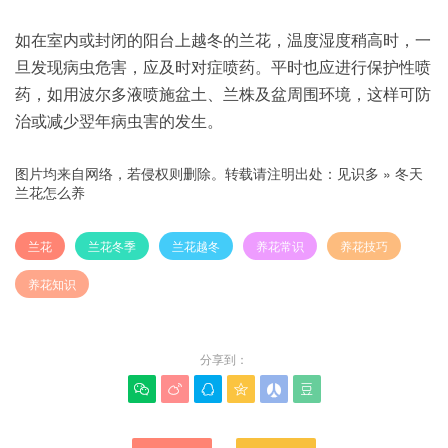
如在室内或封闭的阳台上越冬的兰花，温度湿度稍高时，一
旦发现病虫危害，应及时对症喷药。平时也应进行保护性喷
药，如用波尔多液喷施盆土、兰株及盆周围环境，这样可防
治或减少翌年病虫害的发生。
图片均来自网络，若侵权则删除。转载请注明出处：
见识多
»
冬天
兰花怎么养
兰花
兰花冬季
兰花越冬
养花常识
养花技巧
养花知识
分享到：





