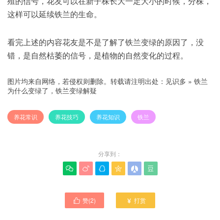
殖的信号，花友可以在新子株长大一定大小的时候，分株，
这样可以延续铁兰的生命。
看完上述的内容花友是不是了解了铁兰变绿的原因了，没
错，是自然枯萎的信号，是植物的自然变化的过程。
图片均来自网络，若侵权则删除。转载请注明出处：
见识多
»
铁兰
为什么变绿了，铁兰变绿解疑
养花常识
养花技巧
养花知识
铁兰
分享到：






赞(
2
)
打赏

