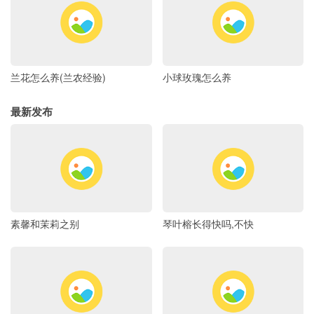
兰花怎么养(兰农经验)
小球玫瑰怎么养
最新发布
素馨和茉莉之别
琴叶榕长得快吗,不快