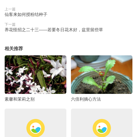
上一篇
仙客来如何授粉结种子
下一篇
养花怪招之二十三――若要冬日花木好，盆里留些草
相关推荐
素馨和茉莉之别
六倍利摘心方法